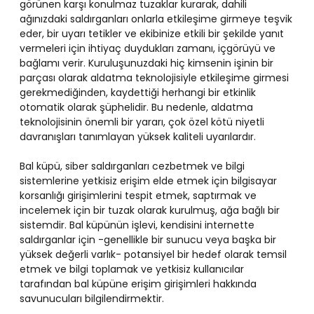
görünen karşı konulmaz tuzaklar kurarak, dahili
ağınızdaki saldırganları onlarla etkileşime girmeye teşvik
eder, bir uyarı tetikler ve ekibinize etkili bir şekilde yanıt
vermeleri için ihtiyaç duydukları zamanı, içgörüyü ve
bağlamı verir. Kuruluşunuzdaki hiç kimsenin işinin bir
parçası olarak aldatma teknolojisiyle etkileşime girmesi
gerekmediğinden, kaydettiği herhangi bir etkinlik
otomatik olarak şüphelidir. Bu nedenle, aldatma
teknolojisinin önemli bir yararı, çok özel kötü niyetli
davranışları tanımlayan yüksek kaliteli uyarılardır.
Bal küpü, siber saldırganları cezbetmek ve bilgi
sistemlerine yetkisiz erişim elde etmek için bilgisayar
korsanlığı girişimlerini tespit etmek, saptırmak ve
incelemek için bir tuzak olarak kurulmuş, ağa bağlı bir
sistemdir. Bal küpünün işlevi, kendisini internette
saldırganlar için -genellikle bir sunucu veya başka bir
yüksek değerli varlık- potansiyel bir hedef olarak temsil
etmek ve bilgi toplamak ve yetkisiz kullanıcılar
tarafından bal küpüne erişim girişimleri hakkında
savunucuları bilgilendirmektir.