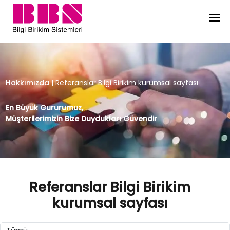
Referanslar Bilgi Birikim kurumsal s
Hakkımızda
|
Referanslar Bilgi Birikim kurumsal sayfası
En Büyük Gururumuz,
Müşterilerimizin Bize Duydukları Güvendir
Referanslar Bilgi Birikim
kurumsal sayfası