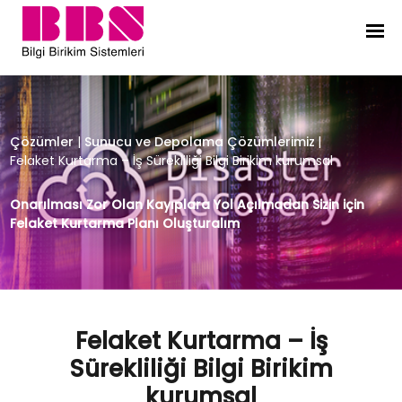
Felaket Kurtarma – İş Sürekliliği Bi
Çözümler
|
Sunucu ve Depolama Çözümlerimiz
|
Felaket Kurtarma – İş Sürekliliği Bilgi Birikim kurumsal
Onarılması Zor Olan Kayıplara Yol Açılmadan Sizin için
Felaket Kurtarma Planı Oluşturalım
Felaket Kurtarma – İş
Sürekliliği Bilgi Birikim
kurumsal