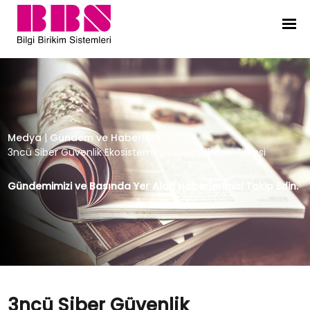
3ncü Siber Güvenlik Ekosisteminin G
Medya
|
Gündem ve Haberler
|
3ncü Siber Güvenlik Ekosisteminin Geliştirilmesi Zirvesi
Gündemimizi ve Basında Yer Alan Haberlerimizi Takip Edin.
3ncü Siber Güvenlik