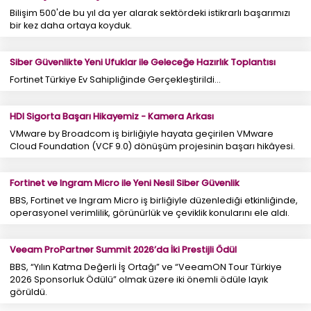
Bilişim 500'de bu yıl da yer alarak sektördeki istikrarlı başarımızı
bir kez daha ortaya koyduk.
Siber Güvenlikte Yeni Ufuklar ile Geleceğe Hazırlık Toplantısı
Fortinet Türkiye Ev Sahipliğinde Gerçekleştirildi...
HDI Sigorta Başarı Hikayemiz - Kamera Arkası
VMware by Broadcom iş birliğiyle hayata geçirilen VMware
Cloud Foundation (VCF 9.0) dönüşüm projesinin başarı hikâyesi.
Fortinet ve Ingram Micro ile Yeni Nesil Siber Güvenlik
BBS, Fortinet ve Ingram Micro iş birliğiyle düzenlediği etkinliğinde,
operasyonel verimlilik, görünürlük ve çeviklik konularını ele aldı.
Veeam ProPartner Summit 2026’da İki Prestijli Ödül
BBS, “Yılın Katma Değerli İş Ortağı” ve “VeeamON Tour Türkiye
2026 Sponsorluk Ödülü” olmak üzere iki önemli ödüle layık
görüldü.