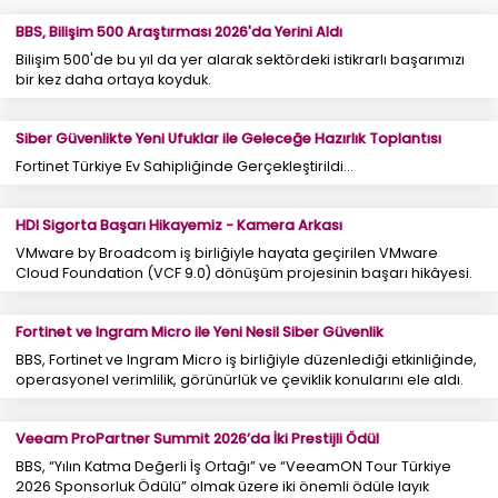
BBS, Bilişim 500 Araştırması 2026'da Yerini Aldı
Bilişim 500'de bu yıl da yer alarak sektördeki istikrarlı başarımızı
bir kez daha ortaya koyduk.
Siber Güvenlikte Yeni Ufuklar ile Geleceğe Hazırlık Toplantısı
Fortinet Türkiye Ev Sahipliğinde Gerçekleştirildi...
HDI Sigorta Başarı Hikayemiz - Kamera Arkası
VMware by Broadcom iş birliğiyle hayata geçirilen VMware
Cloud Foundation (VCF 9.0) dönüşüm projesinin başarı hikâyesi.
Fortinet ve Ingram Micro ile Yeni Nesil Siber Güvenlik
BBS, Fortinet ve Ingram Micro iş birliğiyle düzenlediği etkinliğinde,
operasyonel verimlilik, görünürlük ve çeviklik konularını ele aldı.
Veeam ProPartner Summit 2026’da İki Prestijli Ödül
BBS, “Yılın Katma Değerli İş Ortağı” ve “VeeamON Tour Türkiye
2026 Sponsorluk Ödülü” olmak üzere iki önemli ödüle layık