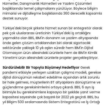
Hizmetler, Danışmanlık Hizmetleri ve Yazılım Çözümleri
başlıklarında temel çalışmalarını yürütüyor. Böylece bilişim
mimarisi ve dijitalleşme başlıklarında 360 derecelik kapsamla
destek sunuyor.
Türkiye'deki birçok şirkete hizmet sunan bir entegretör olarak
pek çok uluslararası üreticinin Türkiye'deki iş ortaklığını
yapmakta olan BBS, IBM'in donanım ve yazılım altyapısında
önde gelen çözüm ortaklarından biri olarak sigortacılık
sektöründe yaklaşık 10 yılı aşkın süredir hem IBM'in Dijital
Otomasyon ürün ailesindeki ürünlerle hem de IBM'in Kimlik
Yönetimi ürün ailesindeki ürünlerle projeler gerçekleştiriyor.
Sürdürülebilir Bir Yapıyla Büyümeyi Hedefliyor
Gerek
pandemi etkisiyle yerleşen uzaktan çalışma modeli, gerekse
dijital dönüşümün rekabet edebilme açısından artık zorunlu
bir hale gelmesi, müşterilerin BT altyapılarını dönüştürme ve
güçlendirme gereksinimlerini ortaya çıkardı. BBS, 6 ayrı iş
birimiyle bu gereksinimlere kapsayıcı bir şekilde yanıt verme
kapasitesi sayesinde çok başarılı bir 2022 yılı geçirdi. BBS, bu
yıl Bilişim 500 sıralamasında Sistem Entegratörü ve İş Ortağı