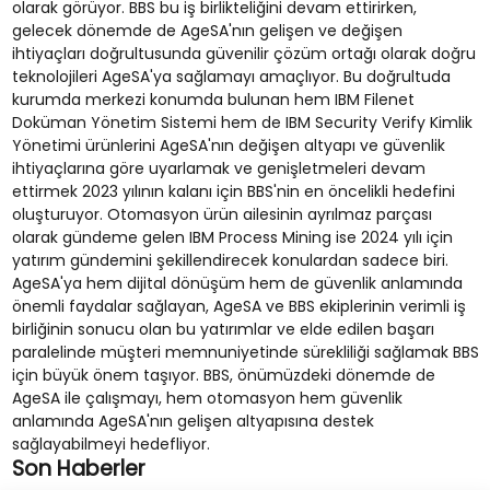
olarak görüyor. BBS bu iş birlikteliğini devam ettirirken,
gelecek dönemde de AgeSA'nın gelişen ve değişen
ihtiyaçları doğrultusunda güvenilir çözüm ortağı olarak doğru
teknolojileri AgeSA'ya sağlamayı amaçlıyor. Bu doğrultuda
kurumda merkezi konumda bulunan hem IBM Filenet
Doküman Yönetim Sistemi hem de IBM Security Verify Kimlik
Yönetimi ürünlerini AgeSA'nın değişen altyapı ve güvenlik
ihtiyaçlarına göre uyarlamak ve genişletmeleri devam
ettirmek 2023 yılının kalanı için BBS'nin en öncelikli hedefini
oluşturuyor. Otomasyon ürün ailesinin ayrılmaz parçası
olarak gündeme gelen IBM Process Mining ise 2024 yılı için
yatırım gündemini şekillendirecek konulardan sadece biri.
AgeSA'ya hem dijital dönüşüm hem de güvenlik anlamında
önemli faydalar sağlayan, AgeSA ve BBS ekiplerinin verimli iş
birliğinin sonucu olan bu yatırımlar ve elde edilen başarı
paralelinde müşteri memnuniyetinde sürekliliği sağlamak BBS
için büyük önem taşıyor. BBS, önümüzdeki dönemde de
AgeSA ile çalışmayı, hem otomasyon hem güvenlik
anlamında AgeSA'nın gelişen altyapısına destek
sağlayabilmeyi hedefliyor.
Son Haberler