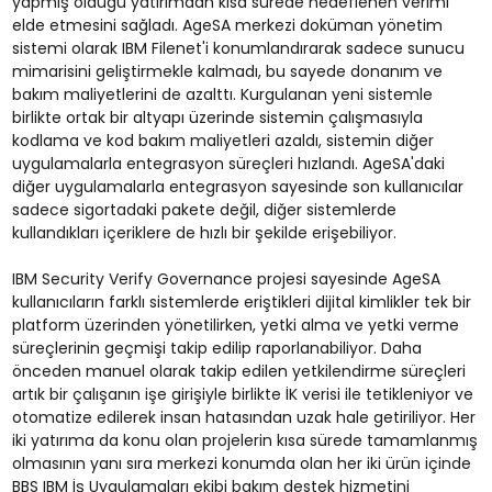
yapmış olduğu yatırımdan kısa sürede hedeflenen verimi
elde etmesini sağladı. AgeSA merkezi doküman yönetim
sistemi olarak IBM Filenet'i konumlandırarak sadece sunucu
mimarisini geliştirmekle kalmadı, bu sayede donanım ve
bakım maliyetlerini de azalttı. Kurgulanan yeni sistemle
birlikte ortak bir altyapı üzerinde sistemin çalışmasıyla
kodlama ve kod bakım maliyetleri azaldı, sistemin diğer
uygulamalarla entegrasyon süreçleri hızlandı. AgeSA'daki
diğer uygulamalarla entegrasyon sayesinde son kullanıcılar
sadece sigortadaki pakete değil, diğer sistemlerde
kullandıkları içeriklere de hızlı bir şekilde erişebiliyor.
IBM Security Verify Governance projesi sayesinde AgeSA
kullanıcıların farklı sistemlerde eriştikleri dijital kimlikler tek bir
platform üzerinden yönetilirken, yetki alma ve yetki verme
süreçlerinin geçmişi takip edilip raporlanabiliyor. Daha
önceden manuel olarak takip edilen yetkilendirme süreçleri
artık bir çalışanın işe girişiyle birlikte İK verisi ile tetikleniyor ve
otomatize edilerek insan hatasından uzak hale getiriliyor. Her
iki yatırıma da konu olan projelerin kısa sürede tamamlanmış
olmasının yanı sıra merkezi konumda olan her iki ürün içinde
BBS IBM İş Uygulamaları ekibi bakım destek hizmetini