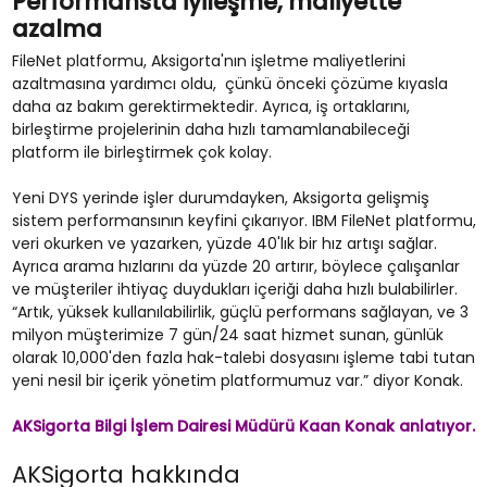
Performansta iyileşme, maliyette
azalma
FileNet platformu, Aksigorta'nın işletme maliyetlerini
azaltmasına yardımcı oldu, çünkü önceki çözüme kıyasla
daha az bakım gerektirmektedir. Ayrıca, iş ortaklarını,
birleştirme projelerinin daha hızlı tamamlanabileceği
platform ile birleştirmek çok kolay.
Yeni DYS yerinde işler durumdayken, Aksigorta gelişmiş
sistem performansının keyfini çıkarıyor. IBM FileNet platformu,
veri okurken ve yazarken, yüzde 40'lık bir hız artışı sağlar.
Ayrıca arama hızlarını da yüzde 20 artırır, böylece çalışanlar
ve müşteriler ihtiyaç duydukları içeriği daha hızlı bulabilirler.
“Artık, yüksek kullanılabilirlik, güçlü performans sağlayan, ve 3
milyon müşterimize 7 gün/24 saat hizmet sunan, günlük
olarak 10,000'den fazla hak-talebi dosyasını işleme tabi tutan
yeni nesil bir içerik yönetim platformumuz var.” diyor Konak.
AKSigorta Bilgi İşlem Dairesi Müdürü Kaan Konak anlatıyor.
AKSigorta hakkında