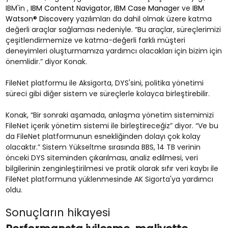
IBM'in ,
IBM Content Navigator
,
IBM Case Manager
ve
IBM
Watson® Discovery
yazılımları da dahil olmak üzere katma
değerli araçlar sağlaması nedeniyle. “Bu araçlar, süreçlerimizi
çeşitlendirmemize ve katma-değerli farklı müşteri
deneyimleri oluşturmamıza yardımcı olacakları için bizim için
önemlidir.” diyor Konak.
FileNet platformu ile Aksigorta, DYS'sini, politika yönetimi
süreci gibi diğer sistem ve süreçlerle kolayca birleştirebilir.
Konak, “Bir sonraki aşamada, anlaşma yönetim sistemimizi
FileNet içerik yönetim sistemi ile birleştireceğiz” diyor. “Ve bu
da FileNet platformunun esnekliğinden dolayı çok kolay
olacaktır.” Sistem Yükseltme sırasında BBS, 14 TB verinin
önceki DYS siteminden çıkarılması, analiz edilmesi, veri
bilgilerinin zenginleştirilmesi ve pratik olarak sıfır veri kaybı ile
FileNet platformuna yüklenmesinde AK Sigorta'ya yardımcı
oldu.
Sonuçların hikayesi