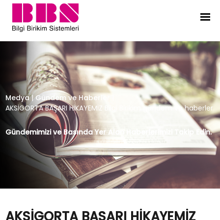
AKSİGORTA BAŞARI HİKAYEMİZ Bilgi 
Medya
|
Gündem ve Haberler
|
AKSİGORTA BAŞARI HİKAYEMİZ Bilgi Birikim gündem ve haberler
Gündemimizi ve Basında Yer Alan Haberlerimizi Takip Edin.
AKSİGORTA BAŞARI HİKAYEMİZ