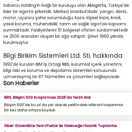
Sabancı Holding'in bağlı bir kuruluşu olan
Aksigorta
, Türkiye'de
lider bir sigorta şirketidir. Merkezi İstanbul'dadır; yangın, deniz,
motor, üçüncü şahıs sorumluluğu, kaza, kişisel kaza, kredi,
yasal koruma, mühendislik, tarım ve sağlık sigortası kapsamı
sunmaktadır. Faaliyetlerini 10 bölgesel ofisten sürdürmektedir
ve 2500 aracıdan oluşan bir ağa sahiptir. Şirket 1960 yılında
kurulmuştur.
Bilgi Birikim Sistemleri Ltd. Sti. hakkında
1992'de kurulan IBM İş Ortağı
BBS
, kurumsal içerik yönetimi,
bilgi riski ve koruma ve depolama sistemleri konusunda
uzmanlaşmış bir BT hizmetleri ve çözümleri sağlayıcısıdır.
Son Haberler
BBS, Bilişim 500 Araştırması 2026'da Yerini Aldı
Bilişim 500'de bu yıl da yer alarak sektördeki istikrarlı başarımızı
bir kez daha ortaya koyduk.
Siber Güvenlikte Yeni Ufuklar ile Geleceğe Hazırlık Toplantısı