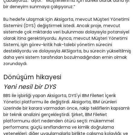
çabalıyoruz.” diyor. “Müşterilerimiz için sürekli olarak daha iyi
bir deneyim sunmaya çalışıyoruz.”
Bu hedefe ulaşmak için Aksigorta, mevcut Müşteri Yönetimi
Sistemini (DYS) değiştirmek istedi. Ancak proje, mevcut
sistemde çok miktarda veri bulunması dolayısıyla potansiyel
olarak itina gerektiriyordu. Ayrıca, mevcut Müşteri Yönetimi
Sistemi, işin görev-kritik hak-talebi yönetim sürecini
destekliyordu ve dolayısıyla AKSigorta, bu sürecin yükseltilmiş
daha yeni sistem tarafından bozulmadığından emin olmak
zorundaydı.
Dönüşüm hikayesi
Yeni nesil bir DYS
BBS ile işbirliği yapan Aksigorta, DYS'yi IBM FileNet İçerik
Yönetici platformu ile değiştirdi. Aksigorta, IBM ürünleri
üzerinde bir karara varmadan önce, rakip tekliflerin kapsamlı
bir teknik analizini gerçekleştirdi. Şirket, IBM FileNet
platformunu dört nedenden ötürü seçti: mükemmel
performans; güçlü sınıflandırma ve kimlik doğrulama
yetenekleri; diğer uygulamalarla birlikte çalışma kolaylığı; ve