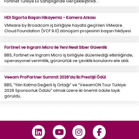
Fortinet Türkiye Ev Sahipliğinde Gerçekleştirildi...
HDI Sigorta Başarı Hikayemiz - Kamera Arkası
VMware by Broadcom iş birliğiyle hayata geçirilen VMware
Cloud Foundation (VCF 9.0) dönüşüm projesinin başarı hikâyesi.
Fortinet ve Ingram Micro ile Yeni Nesil Siber Güvenlik
BBS, Fortinet ve Ingram Micro iş birliğiyle düzenlediği etkinliğinde,
operasyonel verimlilik, görünürlük ve çeviklik konularını ele aldı.
Veeam ProPartner Summit 2026’da İki Prestijli Ödül
BBS, “Yılın Katma Değerli İş Ortağı” ve “VeeamON Tour Türkiye
2026 Sponsorluk Ödülü” olmak üzere iki önemli ödüle layık
görüldü.