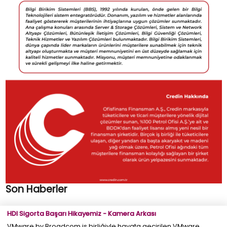
Son Haberler
HDI Sigorta Başarı Hikayemiz - Kamera Arkası
VMware by Broadcom iş birliğiyle hayata geçirilen VMware