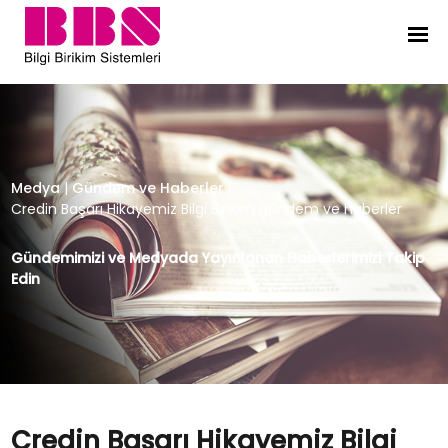
Credin Başarı Hikayemiz Bilgi Biri
Medya
|
Gündem ve Haberler
|
Credin Başarı Hikayemiz Bilgi Birikim gündem ve haberler
Gündemimizi ve Medyada Yayınlanan Haberlerimizi Takip
Edin
Credin Başarı Hikayemiz Bilgi