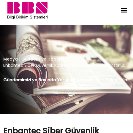
Enbantec Siber Güvenlik Konferan
Medya
|
Gündem ve Haberler
|
Enbantec Siber Güvenlik Konferansı’nda Gümüş Sponsorluk
Gündemimizi ve Basında Yer Alan Haberlerimizi Takip Edin.
Enbantec Siber Güvenlik