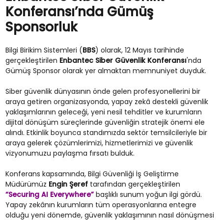
Konferansı’nda Gümüş
Sponsorluk
Bilgi Birikim Sistemleri (
BBS
) olarak, 12 Mayıs tarihinde
gerçekleştirilen
Enbantec Siber Güvenlik Konferansı
'nda
Gümüş Sponsor olarak yer almaktan memnuniyet duyduk.
Siber güvenlik dünyasının önde gelen profesyonellerini bir
araya getiren organizasyonda, yapay zekâ destekli güvenlik
yaklaşımlarının geleceği, yeni nesil tehditler ve kurumların
dijital dönüşüm süreçlerinde güvenliğin stratejik önemi ele
alındı. Etkinlik boyunca standımızda sektör temsilcileriyle bir
araya gelerek çözümlerimizi, hizmetlerimizi ve güvenlik
vizyonumuzu paylaşma fırsatı bulduk.
Konferans kapsamında, Bilgi Güvenliği İş Geliştirme
Müdürümüz
Engin Şeref
tarafından gerçekleştirilen
“Securing AI Everywhere”
başlıklı sunum yoğun ilgi gördü.
Yapay zekânın kurumların tüm operasyonlarına entegre
olduğu yeni dönemde, güvenlik yaklaşımının nasıl dönüşmesi