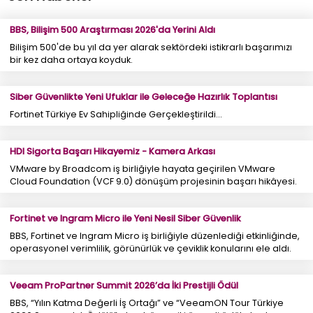
BBS, Bilişim 500 Araştırması 2026'da Yerini Aldı
Bilişim 500'de bu yıl da yer alarak sektördeki istikrarlı başarımızı
bir kez daha ortaya koyduk.
Siber Güvenlikte Yeni Ufuklar ile Geleceğe Hazırlık Toplantısı
Fortinet Türkiye Ev Sahipliğinde Gerçekleştirildi...
HDI Sigorta Başarı Hikayemiz - Kamera Arkası
VMware by Broadcom iş birliğiyle hayata geçirilen VMware
Cloud Foundation (VCF 9.0) dönüşüm projesinin başarı hikâyesi.
Fortinet ve Ingram Micro ile Yeni Nesil Siber Güvenlik
BBS, Fortinet ve Ingram Micro iş birliğiyle düzenlediği etkinliğinde,
operasyonel verimlilik, görünürlük ve çeviklik konularını ele aldı.
Veeam ProPartner Summit 2026’da İki Prestijli Ödül
BBS, “Yılın Katma Değerli İş Ortağı” ve “VeeamON Tour Türkiye