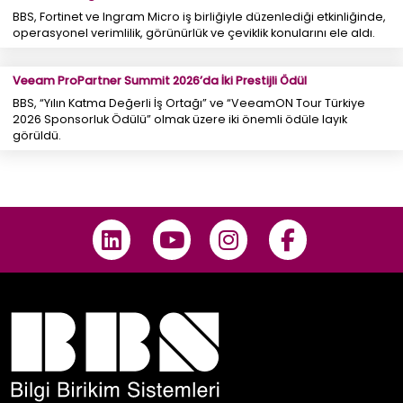
BBS, Fortinet ve Ingram Micro iş birliğiyle düzenlediği etkinliğinde,
operasyonel verimlilik, görünürlük ve çeviklik konularını ele aldı.
Veeam ProPartner Summit 2026’da İki Prestijli Ödül
BBS, “Yılın Katma Değerli İş Ortağı” ve “VeeamON Tour Türkiye
2026 Sponsorluk Ödülü” olmak üzere iki önemli ödüle layık
görüldü.