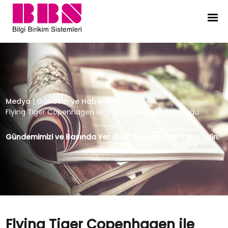
Flying Tiger Copenhagen ile Dijit
Medya
|
Gündem ve Haberler
|
Flying Tiger Copenhagen ile Dijital Dönüşüm Yolculuğu
Gündemimizi ve Basında Yer Alan Haberlerimizi Takip Edin.
Flying Tiger Copenhagen ile