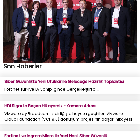
Son Haberler
Siber Güvenlikte Yeni Ufuklar ile Geleceğe Hazırlık Toplantısı
Fortinet Türkiye Ev Sahipliğinde Gerçekleştirildi...
HDI Sigorta Başarı Hikayemiz - Kamera Arkası
VMware by Broadcom iş birliğiyle hayata geçirilen VMware
Cloud Foundation (VCF 9.0) dönüşüm projesinin başarı hikâyesi.
Fortinet ve Ingram Micro ile Yeni Nesil Siber Güvenlik