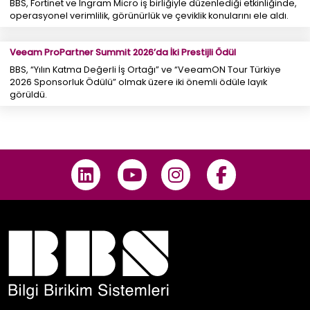
BBS, Fortinet ve Ingram Micro iş birliğiyle düzenlediği etkinliğinde,
operasyonel verimlilik, görünürlük ve çeviklik konularını ele aldı.
Veeam ProPartner Summit 2026’da İki Prestijli Ödül
BBS, “Yılın Katma Değerli İş Ortağı” ve “VeeamON Tour Türkiye
2026 Sponsorluk Ödülü” olmak üzere iki önemli ödüle layık
görüldü.