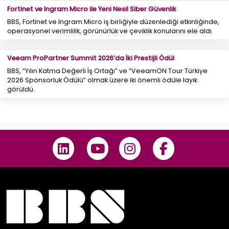
Fortinet ve Ingram Micro ile Yeni Nesil Siber Güvenlik
BBS, Fortinet ve Ingram Micro iş birliğiyle düzenlediği etkinliğinde,
operasyonel verimlilik, görünürlük ve çeviklik konularını ele aldı.
Veeam ProPartner Summit 2026’da İki Prestijli Ödül
BBS, “Yılın Katma Değerli İş Ortağı” ve “VeeamON Tour Türkiye
2026 Sponsorluk Ödülü” olmak üzere iki önemli ödüle layık
görüldü.