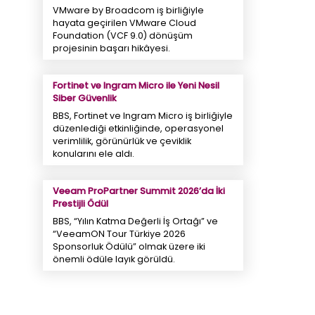
VMware by Broadcom iş birliğiyle
hayata geçirilen VMware Cloud
Foundation (VCF 9.0) dönüşüm
projesinin başarı hikâyesi.
Fortinet ve Ingram Micro ile Yeni Nesil
Siber Güvenlik
BBS, Fortinet ve Ingram Micro iş birliğiyle
düzenlediği etkinliğinde, operasyonel
verimlilik, görünürlük ve çeviklik
konularını ele aldı.
Veeam ProPartner Summit 2026’da İki
Prestijli Ödül
BBS, “Yılın Katma Değerli İş Ortağı” ve
“VeeamON Tour Türkiye 2026
Sponsorluk Ödülü” olmak üzere iki
önemli ödüle layık görüldü.