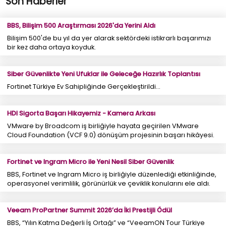
Son Haberler
BBS, Bilişim 500 Araştırması 2026'da Yerini Aldı
Bilişim 500'de bu yıl da yer alarak sektördeki istikrarlı başarımızı
bir kez daha ortaya koyduk.
Siber Güvenlikte Yeni Ufuklar ile Geleceğe Hazırlık Toplantısı
Fortinet Türkiye Ev Sahipliğinde Gerçekleştirildi...
HDI Sigorta Başarı Hikayemiz - Kamera Arkası
VMware by Broadcom iş birliğiyle hayata geçirilen VMware
Cloud Foundation (VCF 9.0) dönüşüm projesinin başarı hikâyesi.
Fortinet ve Ingram Micro ile Yeni Nesil Siber Güvenlik
BBS, Fortinet ve Ingram Micro iş birliğiyle düzenlediği etkinliğinde,
operasyonel verimlilik, görünürlük ve çeviklik konularını ele aldı.
Veeam ProPartner Summit 2026’da İki Prestijli Ödül
BBS, “Yılın Katma Değerli İş Ortağı” ve “VeeamON Tour Türkiye