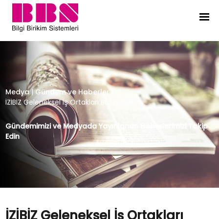
İZİBİZ Geleneksel İş Ortakları Buluş
Medya
|
Gündem ve Haberler
|
İZİBİZ Geleneksel İş Ortakları Buluşması
Gündemimizi ve Medyada Yayınlanan Haberlerimizi Takip
Edin
İZİBİZ Geleneksel İş Ortakları