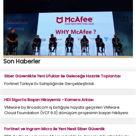
Son Haberler
Siber Güvenlikte Yeni Ufuklar ile Geleceğe Hazırlık Toplantısı
Fortinet Türkiye Ev Sahipliğinde Gerçekleştirildi...
HDI Sigorta Başarı Hikayemiz - Kamera Arkası
VMware by Broadcom iş birliğiyle hayata geçirilen VMware
Cloud Foundation (VCF 9.0) dönüşüm projesinin başarı hikâyesi.
Fortinet ve Ingram Micro ile Yeni Nesil Siber Güvenlik