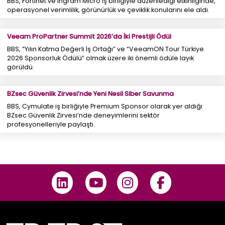
BBS, Fortinet ve Ingram Micro iş birliğiyle düzenlediği etkinliğinde,
operasyonel verimlilik, görünürlük ve çeviklik konularını ele aldı.
Veeam ProPartner Summit 2026’da İki Prestijli Ödül
BBS, “Yılın Katma Değerli İş Ortağı” ve “VeeamON Tour Türkiye
2026 Sponsorluk Ödülü” olmak üzere iki önemli ödüle layık
görüldü.
BZsec Güvenlik Zirvesi’nde Yeni Nesil Siber Savunma
BBS, Cymulate iş birliğiyle Premium Sponsor olarak yer aldığı
BZsec Güvenlik Zirvesi’nde deneyimlerini sektör
profesyonelleriyle paylaştı.