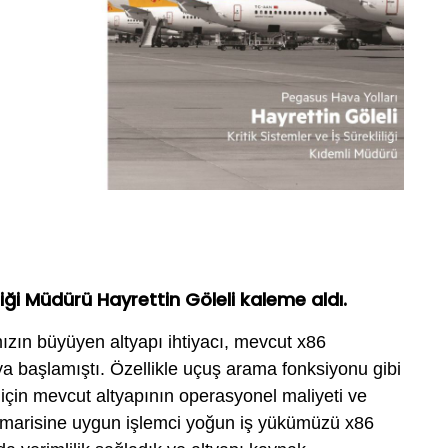
iliği Müdürü Hayrettin Göleli kaleme aldı.
ızın büyüyen altyapı ihtiyacı, mevcut x86
aya başlamıştı. Özellikle uçuş arama fonksiyonu gibi
çin mevcut altyapının operasyonel maliyeti ve
mimarisine uygun işlemci yoğun iş yükümüzü x86