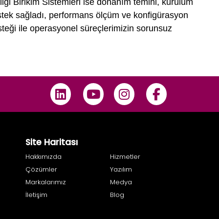
Bilgi Birikim Sistemleri ise donanım temini, kurulum
stek sağladı, performans ölçüm ve konfigürasyon
steği ile operasyonel süreçlerimizin sorunsuz
Site Haritası
Hakkımızda
Hizmetler
Çözümler
Yazılım
Markalarımız
Medya
İletişim
Blog