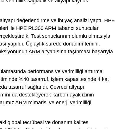
a verimlilik sağladık ve altyapı kaynak
ltyapı değerlendirme ve ihtiyaç analizi yaptı. HPE
temleri ile HPE RL300 ARM tabancı sunucular
erçekleştirdik. Test sonuçlarının olumlu olmasıyla
ası yapıldı. Üç aylık sürede donanım temini,
nksiyonunun ARM altyapısına taşınması başarıyla
lamasında performans ve verimliliği arttırma
ketiminde %40 tasarruf, işlem kapasitesinde 4 kat
zda tasarruf sağlandı. Çevreci altyapı
ımını da destekleyerek karbon ayak izinin
arımız ARM mimarisi ve enerji verimliliği
i global tecrübesi ve donanım kalitesi