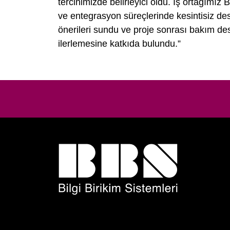
tercihimizde belirleyici oldu. İş ortağımız 
ve entegrasyon süreçlerinde kesintisiz de
önerileri sundu ve proje sonrası bakım de
ilerlemesine katkıda bulundu.”