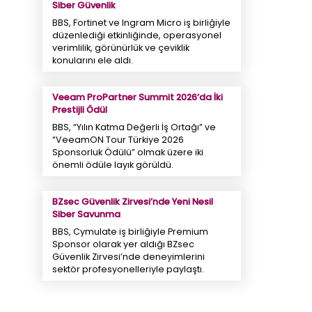
Siber Güvenlik
BBS, Fortinet ve Ingram Micro iş birliğiyle
düzenlediği etkinliğinde, operasyonel
verimlilik, görünürlük ve çeviklik
konularını ele aldı.
Veeam ProPartner Summit 2026’da İki
Prestijli Ödül
BBS, “Yılın Katma Değerli İş Ortağı” ve
“VeeamON Tour Türkiye 2026
Sponsorluk Ödülü” olmak üzere iki
önemli ödüle layık görüldü.
BZsec Güvenlik Zirvesi’nde Yeni Nesil
Siber Savunma
BBS, Cymulate iş birliğiyle Premium
Sponsor olarak yer aldığı BZsec
Güvenlik Zirvesi’nde deneyimlerini
sektör profesyonelleriyle paylaştı.