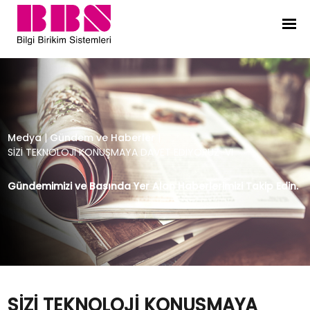
SİZİ TEKNOLOJİ KONUŞMAYA DAVET 
Medya
|
Gündem ve Haberler
|
SİZİ TEKNOLOJİ KONUŞMAYA DAVET EDİYORUZ-VI
Gündemimizi ve Basında Yer Alan Haberlerimizi Takip Edin.
SİZİ TEKNOLOJİ KONUŞMAYA