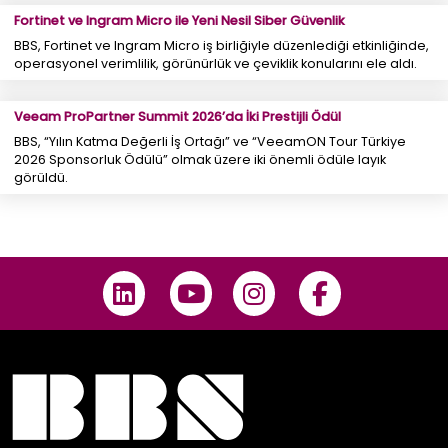
Fortinet ve Ingram Micro ile Yeni Nesil Siber Güvenlik
BBS, Fortinet ve Ingram Micro iş birliğiyle düzenlediği etkinliğinde,
operasyonel verimlilik, görünürlük ve çeviklik konularını ele aldı.
Veeam ProPartner Summit 2026’da İki Prestijli Ödül
BBS, “Yılın Katma Değerli İş Ortağı” ve “VeeamON Tour Türkiye
2026 Sponsorluk Ödülü” olmak üzere iki önemli ödüle layık
görüldü.