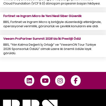
Cloud Foundation (VCF 9.0) dönüşüm projesinin başarı hikâyesi.
Fortinet ve Ingram Micro ile Yeni Nesil Siber Güvenlik
BBS, Fortinet ve Ingram Micro iş birliğiyle düzenlediği etkinliğinde,
operasyonel verimlilik, görünürlük ve çeviklik konularını ele aldı.
Veeam ProPartner Summit 2026’da İki Prestijli Ödül
BBS, “Yılın Katma Değerli İş Ortağı” ve “VeeamON Tour Türkiye
2026 Sponsorluk Ödülü” olmak üzere iki önemli ödüle layık
görüldü.