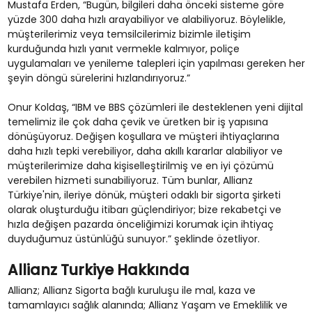
Mustafa Erden, “Bugün, bilgileri daha önceki sisteme göre
yüzde 300 daha hızlı arayabiliyor ve alabiliyoruz. Böylelikle,
müşterilerimiz veya temsilcilerimiz bizimle iletişim
kurduğunda hızlı yanıt vermekle kalmıyor, poliçe
uygulamaları ve yenileme talepleri için yapılması gereken her
şeyin döngü sürelerini hızlandırıyoruz.”
Onur Koldaş, “IBM ve BBS çözümleri ile desteklenen yeni dijital
temelimiz ile çok daha çevik ve üretken bir iş yapısına
dönüşüyoruz. Değişen koşullara ve müşteri ihtiyaçlarına
daha hızlı tepki verebiliyor, daha akıllı kararlar alabiliyor ve
müşterilerimize daha kişiselleştirilmiş ve en iyi çözümü
verebilen hizmeti sunabiliyoruz. Tüm bunlar, Allianz
Türkiye'nin, ileriye dönük, müşteri odaklı bir sigorta şirketi
olarak oluşturduğu itibarı güçlendiriyor; bize rekabetçi ve
hızla değişen pazarda önceliğimizi korumak için ihtiyaç
duyduğumuz üstünlüğü sunuyor.” şeklinde özetliyor.
Allianz Turkiye Hakkında
Allianz; Allianz Sigorta bağlı kuruluşu ile mal, kaza ve
tamamlayıcı sağlık alanında; Allianz Yaşam ve Emeklilik ve