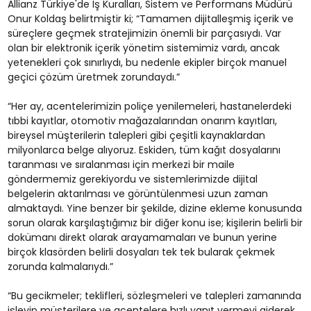
Allianz Türkiye'de İş Kuralları, Sistem ve Performans Müdürü
Onur Koldaş belirtmiştir ki; “Tamamen dijitalleşmiş içerik ve
süreçlere geçmek stratejimizin önemli bir parçasıydı. Var
olan bir elektronik içerik yönetim sistemimiz vardı, ancak
yetenekleri çok sınırlıydı, bu nedenle ekipler birçok manuel
geçici çözüm üretmek zorundaydı.”
“Her ay, acentelerimizin poliçe yenilemeleri, hastanelerdeki
tıbbi kayıtlar, otomotiv mağazalarından onarım kayıtları,
bireysel müşterilerin talepleri gibi çeşitli kaynaklardan
milyonlarca belge alıyoruz. Eskiden, tüm kağıt dosyalarını
taranması ve sıralanması için merkezi bir maile
göndermemiz gerekiyordu ve sistemlerimizde dijital
belgelerin aktarılması ve görüntülenmesi uzun zaman
almaktaydı. Yine benzer bir şekilde, dizine ekleme konusunda
sorun olarak karşılaştığımız bir diğer konu ise; kişilerin belirli bir
dokümanı direkt olarak arayamamaları ve bunun yerine
birçok klasörden belirli dosyaları tek tek bularak çekmek
zorunda kalmalarıydı.”
“Bu gecikmeler; teklifleri, sözleşmeleri ve talepleri zamanında
işleyip müşterilere ve acentelere hızlı yanıt vermeyi giderek