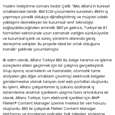
Yazılım Geliştirme Uzmanı Sedat Çelik: “IBM, Allianz'ın küresel
ortaklarından biridir. IBM ECM çözümlerini sunarken, IBM'in iş
yapmaya yönelik oldukça dijitalleştirilmiş ve müşteri odaklı
yaklaşımı destekleyen bir kurumsal-sınıf teknolojiyi
sağlayabileceğinden emindik. BBS'ye gelince, Türkiye'de BT
hizmetleri sektöründe uzun zamandır varlığını sürdürüyorlar
ve kurumsal içerik ve süreç yönetimi alanında geniş
deneyime sahipler. Bu projede ideal bir ortak olduğuna
inandık” şeklinde yorumlamıştır.
İlk adım olarak, Allianz Türkiye BBS ile, belge tarama ve işleme
süreçlerini elden geçirmek için bir çalışma gerçekleştirdi.
Grup ayrıca, acentelerin ve hastaneler, otomatik tamir
atölyeleri gibi diğer ortakların çevrimiçi elektronik belgeler
göndermesine olanak tanıyan özel web portalları oluşturdu.
Bu işlem, Allianz çalışanlarının iş yükünü azaltarak iş
sistemlerine anahtar içeriklerin ulaşma hızını artırdı.Buna ek
olarak, Allianz Türkiye, tüm elektronik içerikleri için IBM®
FileNet® Content Manager üzerine merkezi bir veri havuzu
oluşturdu. BBS ile çalışarak FileNet Content Manager
platformu ve imzalanan poliçeler, hak talepleri, sözleşme