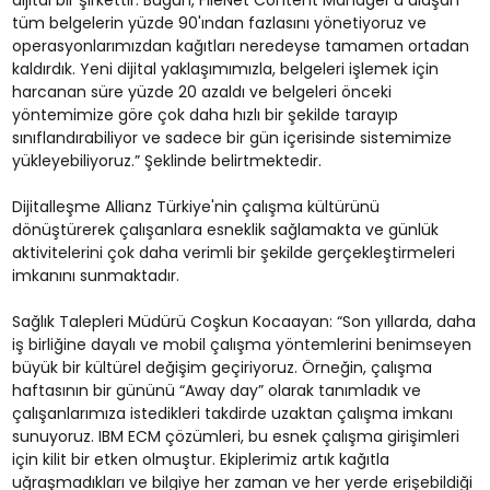
dijital bir şirkettir. Bugün, FileNet Content Manager'a ulaşan
tüm belgelerin yüzde 90'ından fazlasını yönetiyoruz ve
operasyonlarımızdan kağıtları neredeyse tamamen ortadan
kaldırdık. Yeni dijital yaklaşımımızla, belgeleri işlemek için
harcanan süre yüzde 20 azaldı ve belgeleri önceki
yöntemimize göre çok daha hızlı bir şekilde tarayıp
sınıflandırabiliyor ve sadece bir gün içerisinde sistemimize
yükleyebiliyoruz.” Şeklinde belirtmektedir.
Dijitalleşme Allianz Türkiye'nin çalışma kültürünü
dönüştürerek çalışanlara esneklik sağlamakta ve günlük
aktivitelerini çok daha verimli bir şekilde gerçekleştirmeleri
imkanını sunmaktadır.
Sağlık Talepleri Müdürü Coşkun Kocaayan: “Son yıllarda, daha
iş birliğine dayalı ve mobil çalışma yöntemlerini benimseyen
büyük bir kültürel değişim geçiriyoruz. Örneğin, çalışma
haftasının bir gününü “Away day” olarak tanımladık ve
çalışanlarımıza istedikleri takdirde uzaktan çalışma imkanı
sunuyoruz. IBM ECM çözümleri, bu esnek çalışma girişimleri
için kilit bir etken olmuştur. Ekiplerimiz artık kağıtla
uğraşmadıkları ve bilgiye her zaman ve her yerde erişebildiği