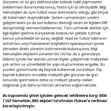
dünyanın en iyi göz doktorundan böbrek nakli yapmasının
beklenmesi durumunda sonuç hasta için iyi olmayabilir. Bilgi
teknolojileri de aynı futbol veya doktorlukta olduğu gibi birçok
alt bölümden oluşmaktadır. Sistem uzmanından yazılım
geliştirmesini ya da son kullanıcı desteği veren bir kişiden ERP
danışmanlığı vermesi beklenemez. Tüm uzmanlık alanları için
ilgili kişileri işletme bünyesinde kadrolu bir şekilde tutmak
bence yönetilebilir bir süreç değildir. Nasıl bir futbol takımının
antrenörü veya hastanenin başhekimi operasyonun içinde
olmadan direkt yönetim katmanında bulunuyorsa, bilgi
teknolojileri ekiplerini yöneten biz CIO‘lar da o görevdeyiz.
Ekibiniz içinde her alanda uzman kişiler çalıştırmak maliyetleri
çok arttırır ve yönetilebilir bir yapı oluşturmanızı engeller. Bu
yüzden günümüzde dış kaynak kullanmak zorundayız. Dış
kaynak kullanımı öncelikle maliyetli gibi görünse de gün
sonunda işletmelere daha az maliyet çıkartıp riskleri
dağıtarak çok daha iyi hizmet almamızı sağlamaktadır.
Bu kapsamda şirket içinden gelecek tehlikelere karşı SIEM
/ DLP hizmetinin, BBS ekipleri tarafından Flokser'e verilmesi
kararlaştırılmıştır.