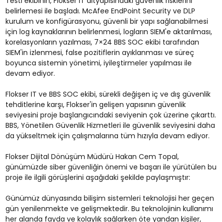
Testi ekibinin, Flokser IT altyapısındaki güvenlik risklerini
belirlemesi ile başladı. McAfee EndPoint Security ve DLP
kurulum ve konfigürasyonu, güvenli bir yapı sağlanabilmesi
için log kaynaklarının belirlenmesi, logların SIEM'e aktarılması,
korelasyonların yazılması, 7×24 BBS SOC ekibi tarafından
SIEM'in izlenmesi, false pozitiflerin ayıklanması ve süreç
boyunca sistemin yönetimi, iyileştirmeler yapılması ile
devam ediyor.
Flokser IT ve BBS SOC ekibi, sürekli değişen iç ve dış güvenlik
tehditlerine karşı, Flokser'in gelişen yapısının güvenlik
seviyesini proje başlangıcındaki seviyenin çok üzerine çıkarttı.
BBS, Yönetilen Güvenlik Hizmetleri ile güvenlik seviyesini daha
da yükseltmek için çalışmalarına tüm hızıyla devam ediyor.
Flokser Dijital Dönüşüm Müdürü Hakan Cem Topal,
günümüzde siber güvenliğin önemi ve başarı ile yürütülen bu
proje ile ilgili görüşlerini aşağıdaki şekilde paylaşmıştır:
Günümüz dünyasında bilişim sistemleri teknolojisi her geçen
gün yenilenmekte ve gelişmektedir. Bu teknolojinin kullanımı
her alanda fayda ve kolaylık sağlarken öte yandan kişiler,