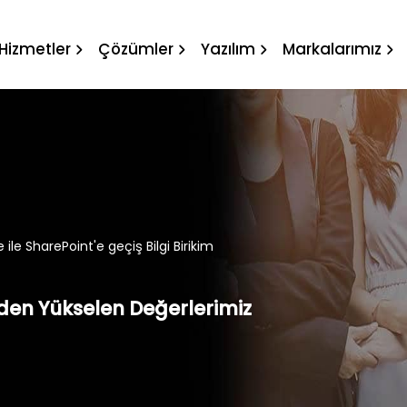
int'e geçiş Bilgi Birikim
Hizmetler
Çözümler
Yazılım
Markalarımız
ile SharePoint'e geçiş Bilgi Birikim
Eden Yükselen Değerlerimiz