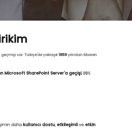
irikim
ç geçmişi var. Türkiye'de yaklaşık
1959
yılından itibaren
Microsoft SharePoint Server'a geçişi
, BBS
işimin daha
kullanıcı dostu
,
etkileşimli
ve
etkin