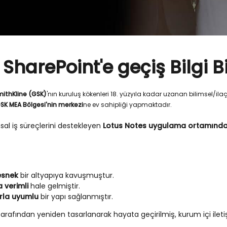
 SharePoint'e geçiş Bilgi B
ithKline (GSK)
'nın kuruluş kökenleri 18. yüzyıla kadar uzanan bilimsel/ila
SK MEA Bölgesi'nin merkezi
ne ev sahipliği yapmaktadır.
al iş süreçlerini destekleyen
Lotus Notes uygulama ortamından 
esnek
bir altyapıya kavuşmuştur.
 verimli
hale gelmiştir.
rla uyumlu
bir yapı sağlanmıştır.
arafından yeniden tasarlanarak hayata geçirilmiş, kurum içi ilet
.