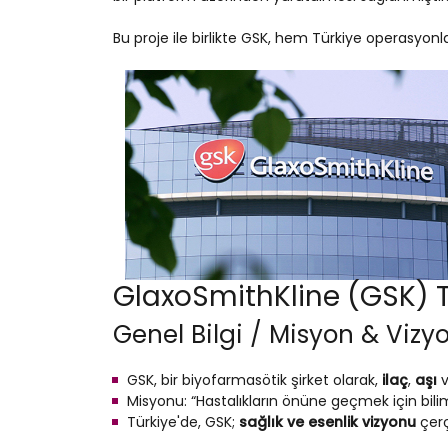
Bu proje ile birlikte GSK, hem Türkiye operasyon
GlaxoSmithKline (GSK) Tü
Genel Bilgi / Misyon & Vizy
GSK, bir biyofarmasötik şirket olarak,
ilaç
,
aşı
Misyonu: “Hastalıkların önüne geçmek için bilim
Türkiye'de, GSK;
sağlık ve esenlik vizyonu
çerç