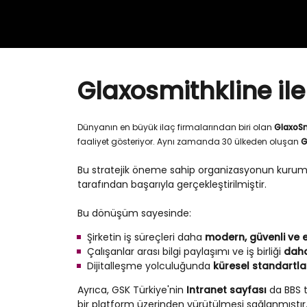
Glaxosmithkline ile
Dünyanın en büyük ilaç firmalarından biri olan
GlaxoSm
faaliyet gösteriyor. Aynı zamanda 30 ülkeden oluşan
G
Bu stratejik öneme sahip organizasyonun kurums
tarafından başarıyla gerçekleştirilmiştir.
Bu dönüşüm sayesinde:
Şirketin iş süreçleri daha
modern, güvenli ve 
Çalışanlar arası bilgi paylaşımı ve iş birliği
daha
Dijitalleşme yolculuğunda
küresel standartla
Ayrıca, GSK Türkiye'nin
Intranet sayfası
da BBS t
bir platform üzerinden yürütülmesi sağlanmıştır