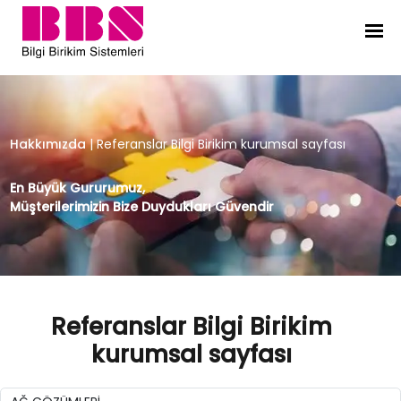
Referanslar Bilgi Birikim kurumsal s
Hakkımızda
|
Referanslar Bilgi Birikim kurumsal sayfası
En Büyük Gururumuz,
Müşterilerimizin Bize Duydukları Güvendir
Referanslar Bilgi Birikim
kurumsal sayfası