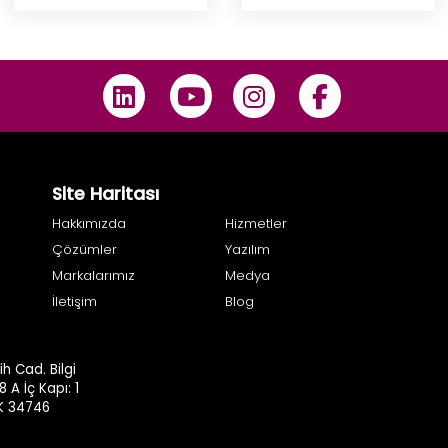
Site Haritası
Hakkımızda
Hizmetler
Çözümler
Yazılım
Markalarımız
Medya
İletişim
Blog
h Cad. Bilgi
8 A İç Kapı: 1
.K 34746