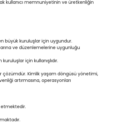
yarak kullanıcı memnuniyetinin ve üretkenliğin
n büyük kuruluşlar için uygundur.
rtlarına ve düzenlemelerine uygunluğu
uruluşlar için kullanışlıdır.
ü bir çözümdür. Kimlik yaşam döngüsü yönetimi,
venliği artırmasına, operasyonları
etmektedir.
nmaktadır.