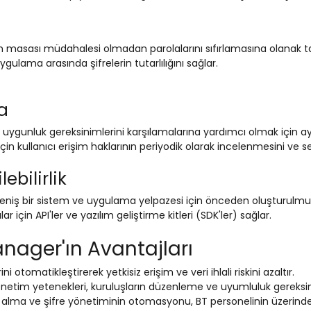
ım masası müdahalesi olmadan parolalarını sıfırlamasına olanak tan
gulama arasında şifrelerin tutarlılığını sağlar.
a
ygunluk gereksinimlerini karşılamalarına yardımcı olmak için ayrın
n kullanıcı erişim haklarının periyodik olarak incelenmesini ve ser
ebilirlik
iş bir sistem ve uygulama yelpazesi için önceden oluşturulmuş b
 için API'ler ve yazılım geliştirme kitleri (SDK'ler) sağlar.
anager'ın Avantajları
ni otomatikleştirerek yetkisiz erişim ve veri ihlali riskini azaltır.
tim yetenekleri, kuruluşların düzenleme ve uyumluluk gereksinim
 alma ve şifre yönetiminin otomasyonu, BT personelinin üzerinde