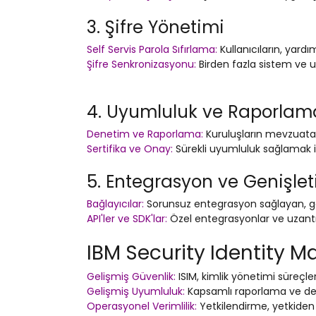
3. Şifre Yönetimi
Self Servis Parola Sıfırlama:
Kullanıcıların, yard
Şifre Senkronizasyonu:
Birden fazla sistem ve uy
4. Uyumluluk ve Raporlam
Denetim ve Raporlama:
Kuruluşların mevzuata u
Sertifika ve Onay:
Sürekli uyumluluk sağlamak içi
5. Entegrasyon ve Genişletil
Bağlayıcılar:
Sorunsuz entegrasyon sağlayan, gen
API'ler ve SDK'lar:
Özel entegrasyonlar ve uzantılar
IBM Security Identity M
Gelişmiş Güvenlik:
ISIM, kimlik yönetimi süreçleri
Gelişmiş Uyumluluk:
Kapsamlı raporlama ve dene
Operasyonel Verimlilik:
Yetkilendirme, yetkiden