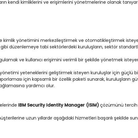
ıcıların kendi kimliklerini ve erişimlerini yönetmelerine olanak tanı
e kimlik yönetimini merkezileştirmek ve otomatikleştirmek isteye
i gibi düzenlemeye tabi sektörlerdeki kuruluşların, sektör standa
lamak ve kullanıcı erişimini verimli bir şekilde yönetmek isteyen k
m yönetimi yeteneklerini geliştirmek isteyen kuruluşlar için güçl
orlaması için kapsamlı bir özellik paketi sunarak, kuruluşların gü
ağlamasına yardımcı olur.
elerinde
IBM Security Identity Manager (ISIM)
çözümünü tercih 
üşterilerine uzun yıllardır aşağıdaki hizmetleri başarılı şekilde su