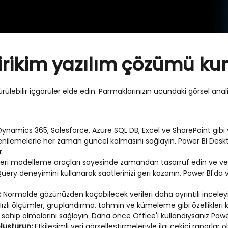
Birikim yazılım çözümü ku
lebilir içgörüler elde edin. Parmaklarınızın ucundaki görsel analizl
Dynamics 365, Salesforce, Azure SQL DB, Excel ve SharePoint gibi y
 yenilemelerle her zaman güncel kalmasını sağlayın. Power BI Desk
r.
eri modelleme araçları sayesinde zamandan tasarruf edin ve veri 
uery deneyimini kullanarak saatlerinizi geri kazanın. Power BI'da v
:
Normalde gözünüzden kaçabilecek verileri daha ayrıntılı inceleyi
ızlı ölçümler, gruplandırma, tahmin ve kümeleme gibi özellikleri kul
hip olmalarını sağlayın. Daha önce Office'i kullandıysanız Power 
 oluşturun:
Etkileşimli veri görselleştirmeleriyle ilgi çekici raporlar