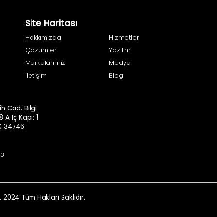
Site Haritası
Hakkımızda
Hizmetler
Çözümler
Yazılım
Markalarımız
Medya
İletişim
Blog
h Cad. Bilgi
8 A İç Kapı: 1
.K 34746
93
. 2024 Tüm Hakları Saklıdır.