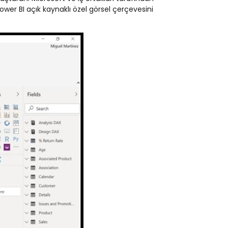
Power BI açık kaynaklı özel görsel çerçevesini