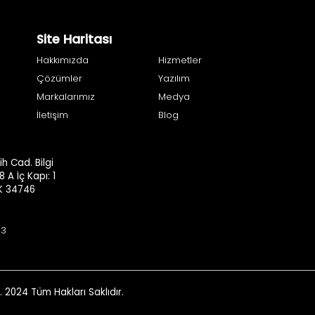
Site Haritası
Hakkımızda
Hizmetler
Çözümler
Yazılım
Markalarımız
Medya
İletişim
Blog
h Cad. Bilgi
8 A İç Kapı: 1
.K 34746
93
. 2024 Tüm Hakları Saklıdır.