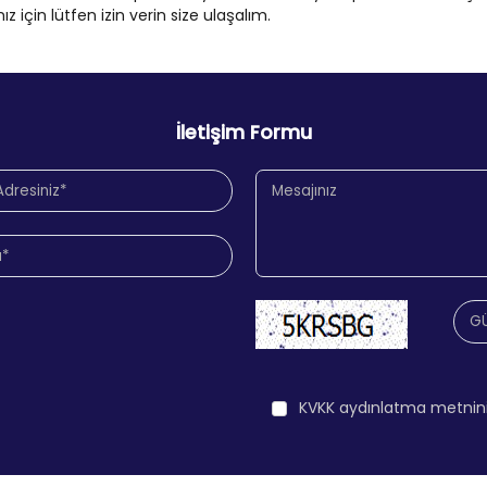
için lütfen izin verin size ulaşalım.
İletişim Formu
KVKK aydınlatma metnin