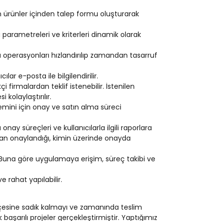
n ürünler içinden talep formu oluşturarak
 parametreleri ve kriterleri dinamik olarak
lma operasyonları hızlandırılıp zamandan tasarruf
lar e-posta ile bilgilendirilir.
 firmalardan teklif istenebilir. İstenilen
 kolaylaştırılır.
emini için onay ve satın alma süreci
ay süreçleri ve kullanıcılarla ilgili raporlara
aman onaylandığı, kimin üzerinde onayda
r. Buna göre uygulamaya erişim, süreç takibi ve
 rahat yapılabilir.
tçesine sadık kalmayı ve zamanında teslim
aşarılı projeler gerçekleştirmiştir. Yaptığımız