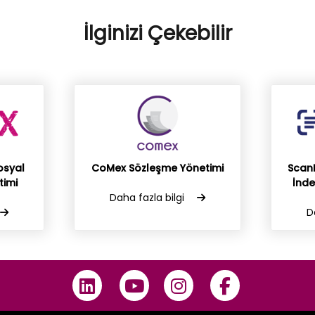
İlginizi Çekebilir
osyal
CoMex Sözleşme Yönetimi
Scan
timi
İnd
Daha fazla bilgi
D