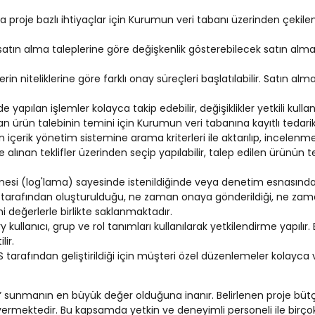
 proje bazlı ihtiyaçlar için Kurumun veri tabanı üzerinden çekile
 satın alma taleplerine göre değişkenlik gösterebilecek satın alma
rin niteliklerine göre farklı onay süreçleri başlatılabilir. Satın a
pılan işlemler kolayca takip edebilir, değişiklikler yetkili kullanıcı
n ürün talebinin temini için Kurumun veri tabanına kayıtlı tedarikçi
n içerik yönetim sistemine arama kriterleri ile aktarılıp, incelenmesi
lınan teklifler üzerinden seçip yapılabilir, talep edilen ürünün t
lmesi (log'lama) sayesinde istenildiğinde veya denetim esnasında on
imin tarafından oluşturulduğu, ne zaman onaya gönderildiği, ne z
ni değerlerle birlikte saklanmaktadır.
 kullanıcı, grup ve rol tanımları kullanılarak yetkilendirme yapılı
ir.
arafından geliştirildiği için müşteri özel düzenlemeler kolayca ve
” sunmanın en büyük değer olduğuna inanır. Belirlenen proje bü
rmektedir. Bu kapsamda yetkin ve deneyimli personeli ile birçok b