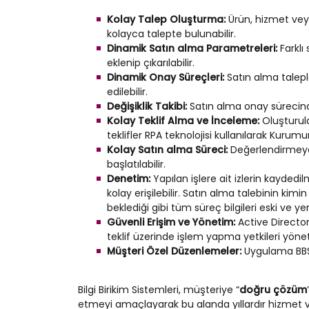
Kolay Talep Oluşturma:
Ürün, hizmet veya
kolayca talepte bulunabilir.
Dinamik Satın alma Parametreleri:
Farklı
eklenip çıkarılabilir.
Dinamik Onay Süreçleri:
Satın alma taleple
edilebilir.
Değişiklik Takibi:
Satın alma onay sürecinde ya
Kolay Teklif Alma ve İnceleme:
Oluşturula
teklifler RPA teknolojisi kullanılarak Kurumu
Kolay Satın alma Süreci:
Değerlendirmeye a
başlatılabilir.
Denetim:
Yapılan işlere ait izlerin kaydedi
kolay erişilebilir. Satın alma talebinin k
beklediği gibi tüm süreç bilgileri eski ve ye
Güvenli Erişim ve Yönetim:
Active Directory
teklif üzerinde işlem yapma yetkileri yönetil
Müşteri Özel Düzenlemeler:
Uygulama BBS t
Bilgi Birikim Sistemleri, müşteriye “
doğru çözüm
etmeyi amaçlayarak bu alanda yıllardır hizmet ve