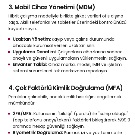
3. Mobil Cihaz Yönetimi (MDM)
Hibrit çalışma modeliyle birlikte şirket verileri ofis dışına
taştı. Akıllı telefonlar ve tabletler üzerindeki kontrolünüzü
kaybetmeyin.
Uzaktan Yönetim:
Kayıp veya çalıntı durumunda
cihazdaki kurumsal verileri uzaktan silin.
Uygulama Denetimi:
Çalışanların cihazlarına sadece
onaylı ve güvenli uygulamaların yüklenmesini sağlayın.
Envanter Takibi:
Cihaz marka, model, IMEI ve işletim
sistemi sürümlerini tek merkezden raporlayın.
4. Çok Faktörlü Kimlik Doğrulama (MFA)
Parolalar çalınabilir, ancak kimlik hırsızlığını engellemek
mümkündür.
2FA/MFA:
Kullanıcının "bildiği" (parola) ile "sahip olduğu"
(cep telefonu onayı/token) faktörleri birleştirerek %99.9
oranında hesap güvenliği sağlayın.
Biyometrik Doğrulama:
Parmak izi ve yüz tanıma ile