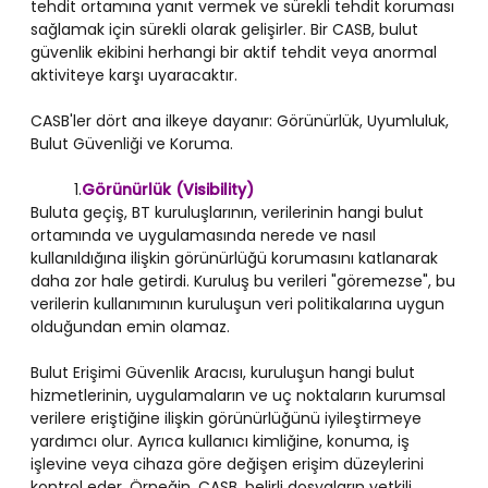
tehdit ortamına yanıt vermek ve sürekli tehdit koruması
sağlamak için sürekli olarak gelişirler. Bir CASB, bulut
güvenlik ekibini herhangi bir aktif tehdit veya anormal
aktiviteye karşı uyaracaktır.
CASB'ler dört ana ilkeye dayanır: Görünürlük, Uyumluluk,
Bulut Güvenliği ve Koruma.
1.
Görünürlük (Visibility)
Buluta geçiş, BT kuruluşlarının, verilerinin hangi bulut
ortamında ve uygulamasında nerede ve nasıl
kullanıldığına ilişkin görünürlüğü korumasını katlanarak
daha zor hale getirdi. Kuruluş bu verileri "göremezse", bu
verilerin kullanımının kuruluşun veri politikalarına uygun
olduğundan emin olamaz.
Bulut Erişimi Güvenlik Aracısı, kuruluşun hangi bulut
hizmetlerinin, uygulamaların ve uç noktaların kurumsal
verilere eriştiğine ilişkin görünürlüğünü iyileştirmeye
yardımcı olur. Ayrıca kullanıcı kimliğine, konuma, iş
işlevine veya cihaza göre değişen erişim düzeylerini
kontrol eder. Örneğin, CASB, belirli dosyaların yetkili