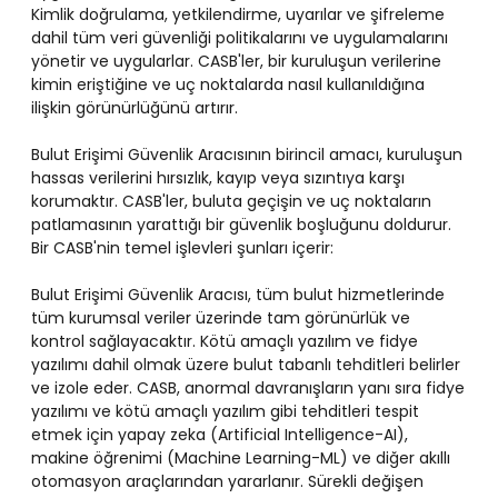
Kimlik doğrulama, yetkilendirme, uyarılar ve şifreleme
dahil tüm veri güvenliği politikalarını ve uygulamalarını
yönetir ve uygularlar. CASB'ler, bir kuruluşun verilerine
kimin eriştiğine ve uç noktalarda nasıl kullanıldığına
ilişkin görünürlüğünü artırır.
Bulut Erişimi Güvenlik Aracısının birincil amacı, kuruluşun
hassas verilerini hırsızlık, kayıp veya sızıntıya karşı
korumaktır. CASB'ler, buluta geçişin ve uç noktaların
patlamasının yarattığı bir güvenlik boşluğunu doldurur.
Bir CASB'nin temel işlevleri şunları içerir:
Bulut Erişimi Güvenlik Aracısı, tüm bulut hizmetlerinde
tüm kurumsal veriler üzerinde tam görünürlük ve
kontrol sağlayacaktır. Kötü amaçlı yazılım ve fidye
yazılımı dahil olmak üzere bulut tabanlı tehditleri belirler
ve izole eder. CASB, anormal davranışların yanı sıra fidye
yazılımı ve kötü amaçlı yazılım gibi tehditleri tespit
etmek için yapay zeka (Artificial Intelligence-AI),
makine öğrenimi (Machine Learning-ML) ve diğer akıllı
otomasyon araçlarından yararlanır. Sürekli değişen