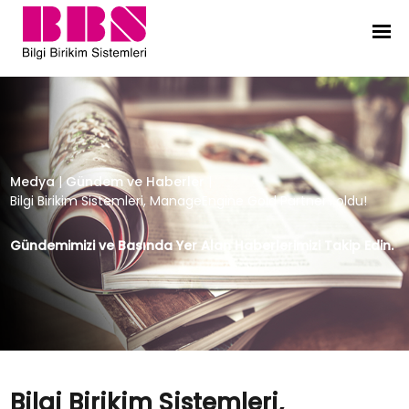
Bilgi Birikim Sistemleri, ManageEng
Medya
|
Gündem ve Haberler
|
Bilgi Birikim Sistemleri, ManageEngine Gold Partner’ı oldu!
Gündemimizi ve Basında Yer Alan Haberlerimizi Takip Edin.
Bilgi Birikim Sistemleri,