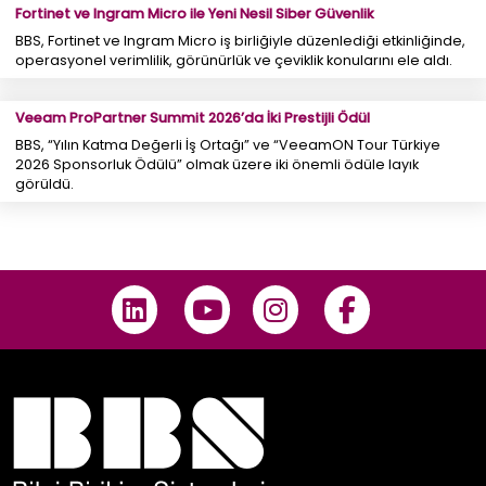
Fortinet ve Ingram Micro ile Yeni Nesil Siber Güvenlik
BBS, Fortinet ve Ingram Micro iş birliğiyle düzenlediği etkinliğinde,
operasyonel verimlilik, görünürlük ve çeviklik konularını ele aldı.
Veeam ProPartner Summit 2026’da İki Prestijli Ödül
BBS, “Yılın Katma Değerli İş Ortağı” ve “VeeamON Tour Türkiye
2026 Sponsorluk Ödülü” olmak üzere iki önemli ödüle layık
görüldü.