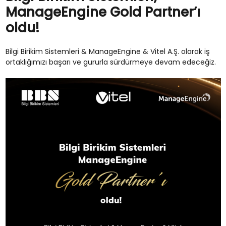
ManageEngine Gold Partner’ı
oldu!
Bilgi Birikim Sistemleri & ManageEngine & Vitel A.Ş. olarak iş
ortaklığımızı başarı ve gururla sürdürmeye devam edeceğiz.