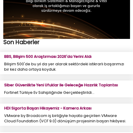
Son Haberler
BBS, Bilişim 500 Araştırması 2026'da Yerini Aldı
Bilişim 500'de bu yıl da yer alarak sektördeki istikrarlı başarımızı
bir kez daha ortaya koyduk.
Siber Güvenlikte Yeni Ufuklar ile Geleceğe Hazırlık Toplantısı
Fortinet Türkiye Ev Sahipliğinde Gerçekleştirildi...
HDI Sigorta Başarı Hikayemiz - Kamera Arkası
VMware by Broadcom iş birliğiyle hayata geçirilen VMware
Cloud Foundation (VCF 9.0) dönüşüm projesinin başarı hikâyesi.