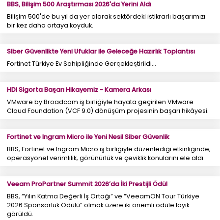
BBS, Bilişim 500 Araştırması 2026'da Yerini Aldı
Bilişim 500'de bu yıl da yer alarak sektördeki istikrarlı başarımızı
bir kez daha ortaya koyduk.
Siber Güvenlikte Yeni Ufuklar ile Geleceğe Hazırlık Toplantısı
Fortinet Türkiye Ev Sahipliğinde Gerçekleştirildi...
HDI Sigorta Başarı Hikayemiz - Kamera Arkası
VMware by Broadcom iş birliğiyle hayata geçirilen VMware
Cloud Foundation (VCF 9.0) dönüşüm projesinin başarı hikâyesi.
Fortinet ve Ingram Micro ile Yeni Nesil Siber Güvenlik
BBS, Fortinet ve Ingram Micro iş birliğiyle düzenlediği etkinliğinde,
operasyonel verimlilik, görünürlük ve çeviklik konularını ele aldı.
Veeam ProPartner Summit 2026’da İki Prestijli Ödül
BBS, “Yılın Katma Değerli İş Ortağı” ve “VeeamON Tour Türkiye
2026 Sponsorluk Ödülü” olmak üzere iki önemli ödüle layık
görüldü.