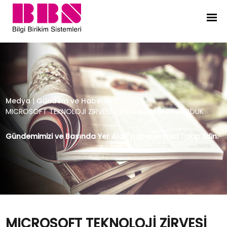
MICROSOFT TEKNOLOJİ ZİRVESİ 201
Medya
|
Gündem ve Haberler
|
MICROSOFT TEKNOLOJİ ZİRVESİ 2019’A ALTIN SPONSORDUK
Gündemimizi ve Basında Yer Alan Haberlerimizi Takip Edin.
MICROSOFT TEKNOLOJİ ZİRVESİ