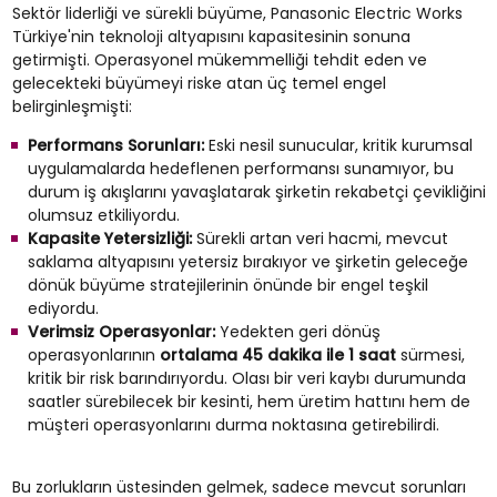
Sektör liderliği ve sürekli büyüme, Panasonic Electric Works
Türkiye'nin teknoloji altyapısını kapasitesinin sonuna
getirmişti. Operasyonel mükemmelliği tehdit eden ve
gelecekteki büyümeyi riske atan üç temel engel
belirginleşmişti:
Performans Sorunları:
Eski nesil sunucular, kritik kurumsal
uygulamalarda hedeflenen performansı sunamıyor, bu
durum iş akışlarını yavaşlatarak şirketin rekabetçi çevikliğini
olumsuz etkiliyordu.
Kapasite Yetersizliği:
Sürekli artan veri hacmi, mevcut
saklama altyapısını yetersiz bırakıyor ve şirketin geleceğe
dönük büyüme stratejilerinin önünde bir engel teşkil
ediyordu.
Verimsiz Operasyonlar:
Yedekten geri dönüş
operasyonlarının
ortalama 45 dakika ile 1 saat
sürmesi,
kritik bir risk barındırıyordu. Olası bir veri kaybı durumunda
saatler sürebilecek bir kesinti, hem üretim hattını hem de
müşteri operasyonlarını durma noktasına getirebilirdi.
Bu zorlukların üstesinden gelmek, sadece mevcut sorunları