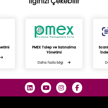
İlginizi Çekebilir
etimi
PMEX Talep ve Satınalma
Scan
Yönetimi
İnd
Daha fazla bilgi
D