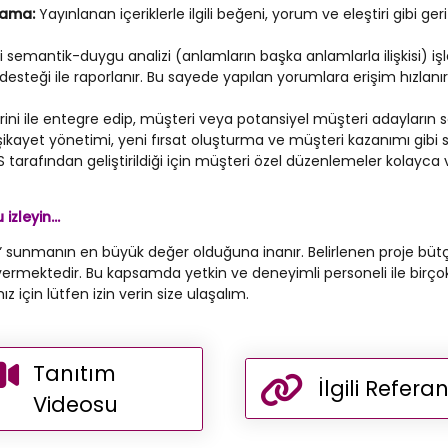
lama:
Yayınlanan içeriklerle ilgili beğeni, yorum ve eleştiri gibi ger
semantik-duygu analizi (anlamların başka anlamlarla ilişkisi) işl
esteği ile raporlanır. Bu sayede yapılan yorumlara erişim hızlanır v
i ile entegre edip, müşteri veya potansiyel müşteri adayların s
ikayet yönetimi, yeni fırsat oluşturma ve müşteri kazanımı gibi sür
arafından geliştirildiği için müşteri özel düzenlemeler kolayca ve
zleyin...
” sunmanın en büyük değer olduğuna inanır. Belirlenen proje bü
rmektedir. Bu kapsamda yetkin ve deneyimli personeli ile birçok b
için lütfen izin verin size ulaşalım.
Tanıtım
İlgili Refera
Videosu