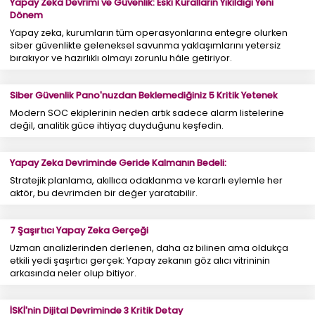
Yapay Zeka Devrimi ve Güvenlik: Eski Kuralların Yıkıldığı Yeni
Dönem
Yapay zeka, kurumların tüm operasyonlarına entegre olurken
siber güvenlikte geleneksel savunma yaklaşımlarını yetersiz
bırakıyor ve hazırlıklı olmayı zorunlu hâle getiriyor.
Siber Güvenlik Pano'nuzdan Beklemediğiniz 5 Kritik Yetenek
Modern SOC ekiplerinin neden artık sadece alarm listelerine
değil, analitik güce ihtiyaç duyduğunu keşfedin.
Yapay Zeka Devriminde Geride Kalmanın Bedeli:
Stratejik planlama, akıllıca odaklanma ve kararlı eylemle her
aktör, bu devrimden bir değer yaratabilir.
7 Şaşırtıcı Yapay Zeka Gerçeği
Uzman analizlerinden derlenen, daha az bilinen ama oldukça
etkili yedi şaşırtıcı gerçek: Yapay zekanın göz alıcı vitrininin
arkasında neler olup bitiyor.
İSKİ'nin Dijital Devriminde 3 Kritik Detay