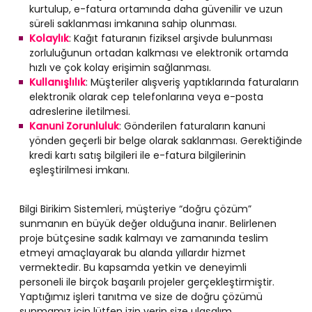
kurtulup, e-fatura ortamında daha güvenilir ve uzun
süreli saklanması imkanına sahip olunması.
Kolaylık
: Kağıt faturanın fiziksel arşivde bulunması
zorluluğunun ortadan kalkması ve elektronik ortamda
hızlı ve çok kolay erişimin sağlanması.
Kullanışlılık
: Müşteriler alışveriş yaptıklarında faturaların
elektronik olarak cep telefonlarına veya e-posta
adreslerine iletilmesi.
Kanuni Zorunluluk
: Gönderilen faturaların kanuni
yönden geçerli bir belge olarak saklanması. Gerektiğinde
kredi kartı satış bilgileri ile e-fatura bilgilerinin
eşleştirilmesi imkanı.
Bilgi Birikim Sistemleri, müşteriye “doğru çözüm”
sunmanın en büyük değer olduğuna inanır. Belirlenen
proje bütçesine sadık kalmayı ve zamanında teslim
etmeyi amaçlayarak bu alanda yıllardır hizmet
vermektedir. Bu kapsamda yetkin ve deneyimli
personeli ile birçok başarılı projeler gerçekleştirmiştir.
Yaptığımız işleri tanıtma ve size de doğru çözümü
sunmamız için lütfen izin verin size ulaşalım.