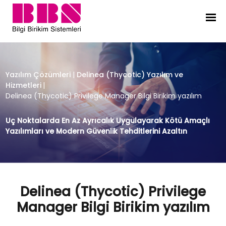
Delinea (Thycotic) Privilege Manage
Yazılım Çözümleri
|
Delinea (Thycotic) Yazılım ve
Hizmetleri
|
Delinea (Thycotic) Privilege Manager Bilgi Birikim yazılım
Uç Noktalarda En Az Ayrıcalık Uygulayarak Kötü Amaçlı
Yazılımları ve Modern Güvenlik Tehditlerini Azaltın
Delinea (Thycotic) Privilege
Manager Bilgi Birikim yazılım