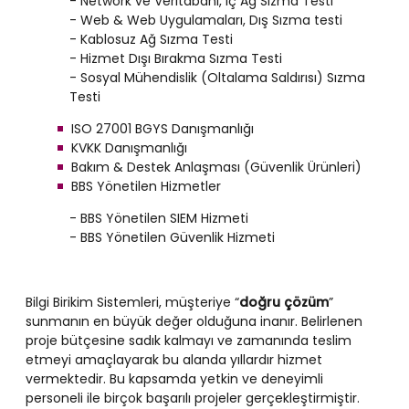
- Network ve Veritabanı, İç Ağ Sızma Testi
- Web & Web Uygulamaları, Dış Sızma testi
- Kablosuz Ağ Sızma Testi
- Hizmet Dışı Bırakma Sızma Testi
- Sosyal Mühendislik (Oltalama Saldırısı) Sızma
Testi
ISO 27001 BGYS Danışmanlığı
KVKK Danışmanlığı
Bakım & Destek Anlaşması (Güvenlik Ürünleri)
BBS Yönetilen Hizmetler
- BBS Yönetilen SIEM Hizmeti
- BBS Yönetilen Güvenlik Hizmeti
Bilgi Birikim Sistemleri, müşteriye “
doğru çözüm
”
sunmanın en büyük değer olduğuna inanır. Belirlenen
proje bütçesine sadık kalmayı ve zamanında teslim
etmeyi amaçlayarak bu alanda yıllardır hizmet
vermektedir. Bu kapsamda yetkin ve deneyimli
personeli ile birçok başarılı projeler gerçekleştirmiştir.