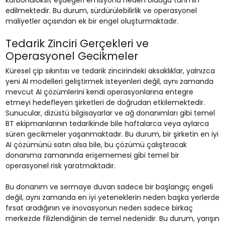
karbondioksit eşdeğeri emisyona neden olduğu tahmin
edilmektedir. Bu durum, sürdürülebilirlik ve operasyonel
maliyetler açısından ek bir engel oluşturmaktadır.
Tedarik Zinciri Gerçekleri ve
Operasyonel Gecikmeler
Küresel çip sıkıntısı ve tedarik zincirindeki aksaklıklar, yalnızca
yeni AI modelleri geliştirmek isteyenleri değil, aynı zamanda
mevcut AI çözümlerini kendi operasyonlarına entegre
etmeyi hedefleyen şirketleri de doğrudan etkilemektedir.
Sunucular, dizüstü bilgisayarlar ve ağ donanımları gibi temel
BT ekipmanlarının tedarikinde bile haftalarca veya aylarca
süren gecikmeler yaşanmaktadır. Bu durum, bir şirketin en iyi
AI çözümünü satın alsa bile, bu çözümü çalıştıracak
donanıma zamanında erişememesi gibi temel bir
operasyonel risk yaratmaktadır.
Bu donanım ve sermaye duvarı sadece bir başlangıç engeli
değil, aynı zamanda en iyi yeteneklerin neden başka yerlerde
fırsat aradığının ve inovasyonun neden sadece birkaç
merkezde filizlendiğinin de temel nedenidir. Bu durum, yarışın