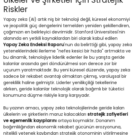
Ülkeler ve Şirketler İçin Stratejik
Riskler
Yapay zeka (AI) artık niş bir teknoloji değil, küresel ekonomiyi
ve jeopolitik güç dengelerini temelden yeniden şekillendiren,
çağımızın en belirleyici devrimidir. Stanford Üniversitesi'nin
alanında en yetkili kaynaklardan biri olarak kabul edilen
Yapay Zeka Endeksi Raporu
'nun da belirttiği gibi, yapay zeka
yeteneklerindeki ilerleme "nefes kesici bir hızda" artmakta ve
bu dinamik, teknolojiye liderlik edenler ile bu yarışta geride
kalanlar arasında geri döndürülmesi son derece zor bir
uçurum yaratmaktadır. Bu yeni küresel düzende, yapay zeka
sadece bir rekabet avantajı olmaktan çıkmış, varoluşsal bir
gereklilik haline gelmiştir. Liderler yenilikçiliği tekellerine
alırken, geride kalanlar teknolojik olarak bağımlı bir tüketici
konumuna düşme riskiyle karşı karşıyadır.
Bu yazının amacı, yapay zeka teknolojilerinde geride kalan
ülkelerin ve şirketlerin maruz kalacakları
stratejik zafiyetleri
ve egemenlik kayıplarını
ortaya koymaktır. Donanım
bağımlılığından ekonomik rekabet gücünün erozyonuna,
nitelikli yetenek kaybından stratejik otonominin yitirilmesine