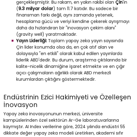
gerçekleşmiştir. Bu rakam, en yakın rakibi olan
Çin
'in
(
9.3 milyar dolar
) tam 11.7 katıdır. Bu sadece bir
finansman farkı değil, aynı zamanda yetenek,
hesaplama gücü ve veriyi kendine çekerek ayrışmayı
daha da hızlandıran bir "inovasyon çekim alanı"
(gravity well) yaratmaktadır.
Yayın Liderliği:
Toplam yapay zeka yayın sayısında
Çin lider konumda olsa da, en çok atıf alan ve
dolayısıyla "en etkili" olarak kabul edilen yayınlarda
liderlik ABD'dedir. Bu durum, araştırma çıktılarında bir
kalite-nicelik dinamiğine işaret etmekte ve en çığır
açıcı çalışmaların ağırlıklı olarak ABD merkezli
kurumlardan çıktığını göstermektedir.
Endüstrinin Ezici Hakimiyeti ve Özelleşen
İnovasyon
Yapay zeka inovasyonunun merkezi, üniversite
kampüslerinden özel sektörün Ar-Ge laboratuvarlarına
kaymıştır. AI Index verilerine göre, 2024 yılında endüstri 55
dikkate değer yapay zeka modeli üretirken, akademi sıfır