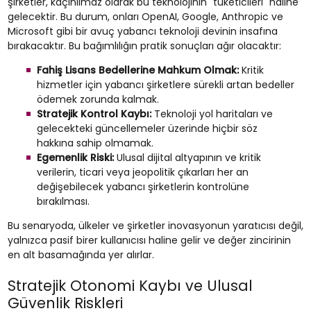
şirketler, kaçınılmaz olarak bu teknolojinin "tüketicileri" haline
gelecektir. Bu durum, onları OpenAI, Google, Anthropic ve
Microsoft gibi bir avuç yabancı teknoloji devinin insafına
bırakacaktır. Bu bağımlılığın pratik sonuçları ağır olacaktır:
Fahiş Lisans Bedellerine Mahkum Olmak:
Kritik
hizmetler için yabancı şirketlere sürekli artan bedeller
ödemek zorunda kalmak.
Stratejik Kontrol Kaybı:
Teknoloji yol haritaları ve
gelecekteki güncellemeler üzerinde hiçbir söz
hakkına sahip olmamak.
Egemenlik Riski:
Ulusal dijital altyapının ve kritik
verilerin, ticari veya jeopolitik çıkarları her an
değişebilecek yabancı şirketlerin kontrolüne
bırakılması.
Bu senaryoda, ülkeler ve şirketler inovasyonun yaratıcısı değil,
yalnızca pasif birer kullanıcısı haline gelir ve değer zincirinin
en alt basamağında yer alırlar.
Stratejik Otonomi Kaybı ve Ulusal
Güvenlik Riskleri