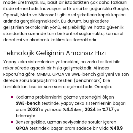
model üretmiştir. Bu, basit bir istatistikten çok daha fazlasını
ifade etmektedir: İnovasyon artık ezici bir çoğunlukla Google,
OpenAI, Meta ve Microsoft gibi özel şirketlerin kapalı kapıları
ardında gerçekleşmektedir. Bu durum, bu şirketlere
geliştirilen teknolojinin yönü, erişilebilirliği ve hatta güvenlik
standartları üzerinde tam bir kontrol sağlamakta, kamusal
denetimi ve akademik katılımı kısıtlamaktadır.
Teknolojik Gelişimin Amansız Hızı
Yapay zeka sistemlerinin yetenekleri, en zorlu testleri bile
rekor sürede aşacak bir hızla gelişmektedir. AI Index
Raporu'na göre, MMMU, GPQA ve SWE-bench gibi yeni ve son
derece zorlu karşılaştırma testleri (benchmark) bile
tanıtıldıktan kısa bir süre sonra aşılmaktadır. Örneğin:
Kodlama problemlerini çözme yeteneğini ölçen
SWE-bench
testinde, yapay zeka sistemlerinin başarı
oranı
2023
'te yalnızca
%4.4
iken,
2024
'te
%71.7
'ye
fırlamıştır.
Benzer şekilde, uzman seviyesinde sorular içeren
GPQA
testindeki başarı oranı sadece bir yılda
%48.9