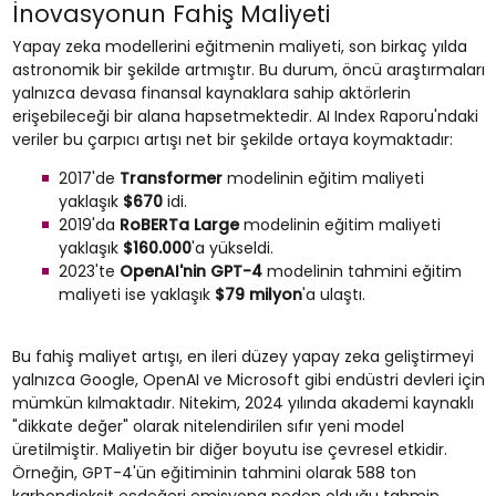
İnovasyonun Fahiş Maliyeti
Yapay zeka modellerini eğitmenin maliyeti, son birkaç yılda
astronomik bir şekilde artmıştır. Bu durum, öncü araştırmaları
yalnızca devasa finansal kaynaklara sahip aktörlerin
erişebileceği bir alana hapsetmektedir. AI Index Raporu'ndaki
veriler bu çarpıcı artışı net bir şekilde ortaya koymaktadır:
2017'de
Transformer
modelinin eğitim maliyeti
yaklaşık
$670
idi.
2019'da
RoBERTa Large
modelinin eğitim maliyeti
yaklaşık
$160.000
'a yükseldi.
2023'te
OpenAI'nin GPT-4
modelinin tahmini eğitim
maliyeti ise yaklaşık
$79 milyon
'a ulaştı.
Bu fahiş maliyet artışı, en ileri düzey yapay zeka geliştirmeyi
yalnızca Google, OpenAI ve Microsoft gibi endüstri devleri için
mümkün kılmaktadır. Nitekim, 2024 yılında akademi kaynaklı
"dikkate değer" olarak nitelendirilen sıfır yeni model
üretilmiştir. Maliyetin bir diğer boyutu ise çevresel etkidir.
Örneğin, GPT-4'ün eğitiminin tahmini olarak 588 ton