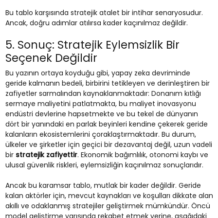
Bu tablo karşısında stratejik atalet bir intihar senaryosudur.
Ancak, doğru adımlar atılırsa kader kaçınılmaz değildir.
5. Sonuç: Stratejik Eylemsizlik Bir
Seçenek Değildir
Bu yazının ortaya koyduğu gibi, yapay zeka devriminde
geride kalmanın bedeli, birbirini tetikleyen ve derinleştiren bir
zafiyetler sarmalından kaynaklanmaktadır: Donanım kıtlığı
sermaye maliyetini patlatmakta, bu maliyet inovasyonu
endüstri devlerine hapsetmekte ve bu tekel de dünyanın
dört bir yanındaki en parlak beyinleri kendine çekerek geride
kalanların ekosistemlerini çoraklaştırmaktadır. Bu durum,
ülkeler ve şirketler için geçici bir dezavantaj değil, uzun vadeli
bir
stratejik zafiyettir
. Ekonomik bağımlılık, otonomi kaybı ve
ulusal güvenlik riskleri, eylemsizliğin kaçınılmaz sonuçlarıdır.
Ancak bu karamsar tablo, mutlak bir kader değildir. Geride
kalan aktörler için, mevcut kaynakları ve koşulları dikkate alan
akıllı ve odaklanmış stratejiler geliştirmek mümkündür. Öncü
model geliştirme yarışında rekabet etmek yerine, aşağıdaki