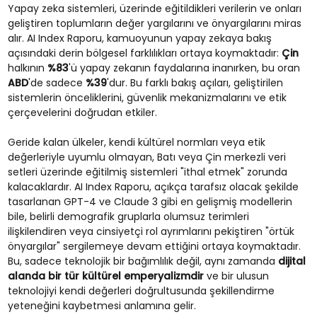
Yapay zeka sistemleri, üzerinde eğitildikleri verilerin ve onları
geliştiren toplumların değer yargılarını ve önyargılarını miras
alır. AI Index Raporu, kamuoyunun yapay zekaya bakış
açısındaki derin bölgesel farklılıkları ortaya koymaktadır:
Çin
halkının
%83
'ü yapay zekanın faydalarına inanırken, bu oran
ABD
'de sadece
%39
'dur. Bu farklı bakış açıları, geliştirilen
sistemlerin önceliklerini, güvenlik mekanizmalarını ve etik
çerçevelerini doğrudan etkiler.
Geride kalan ülkeler, kendi kültürel normları veya etik
değerleriyle uyumlu olmayan, Batı veya Çin merkezli veri
setleri üzerinde eğitilmiş sistemleri "ithal etmek" zorunda
kalacaklardır. AI Index Raporu, açıkça tarafsız olacak şekilde
tasarlanan GPT-4 ve Claude 3 gibi en gelişmiş modellerin
bile, belirli demografik gruplarla olumsuz terimleri
ilişkilendiren veya cinsiyetçi rol ayrımlarını pekiştiren "örtük
önyargılar" sergilemeye devam ettiğini ortaya koymaktadır.
Bu, sadece teknolojik bir bağımlılık değil, aynı zamanda
dijital
alanda bir tür kültürel emperyalizmdir
ve bir ulusun
teknolojiyi kendi değerleri doğrultusunda şekillendirme
yeteneğini kaybetmesi anlamına gelir.