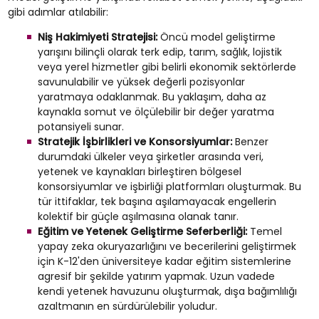
gibi adımlar atılabilir:
Niş Hakimiyeti Stratejisi:
Öncü model geliştirme
yarışını bilinçli olarak terk edip, tarım, sağlık, lojistik
veya yerel hizmetler gibi belirli ekonomik sektörlerde
savunulabilir ve yüksek değerli pozisyonlar
yaratmaya odaklanmak. Bu yaklaşım, daha az
kaynakla somut ve ölçülebilir bir değer yaratma
potansiyeli sunar.
Stratejik İşbirlikleri ve Konsorsiyumlar:
Benzer
durumdaki ülkeler veya şirketler arasında veri,
yetenek ve kaynakları birleştiren bölgesel
konsorsiyumlar ve işbirliği platformları oluşturmak. Bu
tür ittifaklar, tek başına aşılamayacak engellerin
kolektif bir güçle aşılmasına olanak tanır.
Eğitim ve Yetenek Geliştirme Seferberliği:
Temel
yapay zeka okuryazarlığını ve becerilerini geliştirmek
için K-12'den üniversiteye kadar eğitim sistemlerine
agresif bir şekilde yatırım yapmak. Uzun vadede
kendi yetenek havuzunu oluşturmak, dışa bağımlılığı
azaltmanın en sürdürülebilir yoludur.