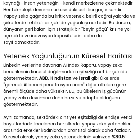
kaynağı—insan yeteneğini—kendi merkezlerine çekmektedir.
Her teknolojik devrimin arkasındaki asıl itici güç insandır.
Yapay zeka çağında bu kritik yetenek, belirli coğrafyalarda ve
şirketlerde tehlikeli bir şekilde yoğunlaşmaktadır. Bu durum,
dünyanın geri kalanı için stratejik bir "beyin göçü" krizine yol
açmakta ve inovasyon kapasitelerini daha da
zayıflatmaktadır.
Yetenek Yoğunluğunun Küresel Haritası
LinkedIn verilerine dayanan AI Index Raporu, yapay zeka
becerilerinin küresel dağılımındaki eşitsizliği net bir şekilde
göstermektedir.
ABD
,
Hindistan
ve
İsrail
gibi ülkelerde
"göreceli AI beceri penetrasyon oranı" diğer ülkelere göre
önemli ölçüde daha yüksektir. Bu, bu ülkelerin iş gücünün
yapay zeka devrimine daha hazır ve adapte olduğunu
göstermektedir.
Aynı zamanda, sektördeki cinsiyet eşitsizliği de endişe verici
boyutlardadır. İncelenen her ülkede, yapay zeka yetenekleri
arasında erkekler kadınlardan orantısal olarak daha fazladır.
Küresel olarak, yapay zeka yeteneklerinin yalnızca
%30.5
'i