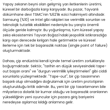
Yapay zekanın beyni olan gelişmiş yarı iletkenlerin üretimi,
küresel bir darboğazla karşı karşıyadır. Bu pazar, Tayvanlı
dökümhane devi TSMC'nin %62'lik ezici hakimiyeti altındadır.
Samsung (%10) ve Intel gibi rakipleri ise verimlilik sorunları ve
teknolojik tutarlılık eksiklikleri nedeniyle bu yarışta önemli
ölçüde geride kalmıştır. Bu yoğunlaşma, tüm küresel yapay
zeka ekosistemini Tayvan Boğazı'ndaki jeopolitik istikrarsızlığa
karşı aşırı derecede kırılgan hale getirmekte ve küresel
ilerleme için tek bir başarısızlık noktası (single point of failure)
oluşturmaktadır.
Dahası, çip endüstrisi kendi içinde temel üretim zorluklarıyla
boğuşmaktadır. Sektör, "tarihin en düşük seviyesindeki tape-
out başarı oranı" ve "durgun verimlilik iyileştirmeleri" gibi ciddi
sorunlarla yüzleşmektedir. "Tape-out", bir çip tasarımının
başarılı olup olmadığını doğrulamak için üretim prototipinin
oluşturulduğu kritik adımdır. Bu, yeni bir çip tasarlamanın bile
milyarlarca dolarlık bir kumar olduğu ve başarısızlık oranlarının
yüksekliğinin yeni oyuncular için pazara giriş bariyerini
neredeyse aşılamaz kıldığı anlamına gelir.