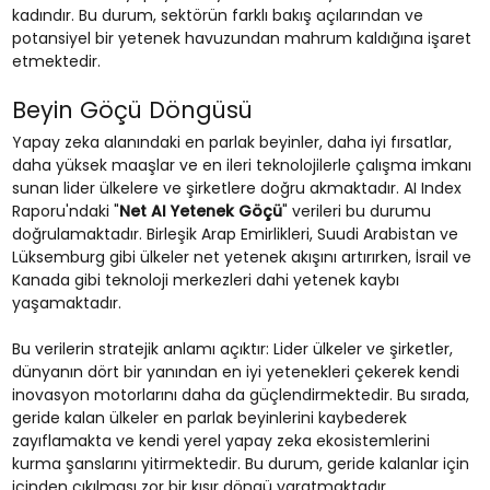
kadındır. Bu durum, sektörün farklı bakış açılarından ve
potansiyel bir yetenek havuzundan mahrum kaldığına işaret
etmektedir.
Beyin Göçü Döngüsü
Yapay zeka alanındaki en parlak beyinler, daha iyi fırsatlar,
daha yüksek maaşlar ve en ileri teknolojilerle çalışma imkanı
sunan lider ülkelere ve şirketlere doğru akmaktadır. AI Index
Raporu'ndaki "
Net AI Yetenek Göçü
" verileri bu durumu
doğrulamaktadır. Birleşik Arap Emirlikleri, Suudi Arabistan ve
Lüksemburg gibi ülkeler net yetenek akışını artırırken, İsrail ve
Kanada gibi teknoloji merkezleri dahi yetenek kaybı
yaşamaktadır.
Bu verilerin stratejik anlamı açıktır: Lider ülkeler ve şirketler,
dünyanın dört bir yanından en iyi yetenekleri çekerek kendi
inovasyon motorlarını daha da güçlendirmektedir. Bu sırada,
geride kalan ülkeler en parlak beyinlerini kaybederek
zayıflamakta ve kendi yerel yapay zeka ekosistemlerini
kurma şanslarını yitirmektedir. Bu durum, geride kalanlar için
içinden çıkılması zor bir kısır döngü yaratmaktadır.