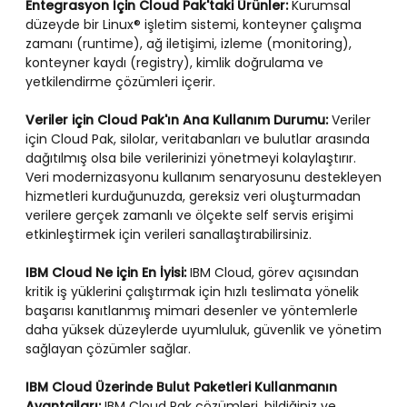
Entegrasyon İçin Cloud Pak'taki Ürünler:
Kurumsal
düzeyde bir Linux® işletim sistemi, konteyner çalışma
zamanı (runtime), ağ iletişimi, izleme (monitoring),
konteyner kaydı (registry), kimlik doğrulama ve
yetkilendirme çözümleri içerir.
Veriler için Cloud Pak'ın Ana Kullanım Durumu:
Veriler
için Cloud Pak, silolar, veritabanları ve bulutlar arasında
dağıtılmış olsa bile verilerinizi yönetmeyi kolaylaştırır.
Veri modernizasyonu kullanım senaryosunu destekleyen
hizmetleri kurduğunuzda, gereksiz veri oluşturmadan
verilere gerçek zamanlı ve ölçekte self servis erişimi
etkinleştirmek için verileri sanallaştırabilirsiniz.
IBM Cloud Ne için En İyisi:
IBM Cloud, görev açısından
kritik iş yüklerini çalıştırmak için hızlı teslimata yönelik
başarısı kanıtlanmış mimari desenler ve yöntemlerle
daha yüksek düzeylerde uyumluluk, güvenlik ve yönetim
sağlayan çözümler sağlar.
IBM Cloud Üzerinde Bulut Paketleri Kullanmanın
Avantajları:
IBM Cloud Pak çözümleri, bildiğiniz ve