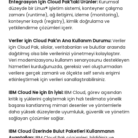
Entegrasyon İçin Cloud Pak'taki Ürünler:
Kurumsal
düzeyde bir Linux® işletim sistemi, konteyner çalışma
zamanı (runtime), ağ iletişimi, izleme (monitoring),
konteyner kaydı (registry), kimlik doğrulama ve
yetkilendirme çözümleri içerir.
Veriler için Cloud Pak'ın Ana Kullanım Durumu:
Veriler
için Cloud Pak, silolar, veritabanları ve bulutlar arasında
dağıtılmış olsa bile verilerinizi yönetmeyi kolaylaştırır.
Veri modernizasyonu kullanım senaryosunu destekleyen
hizmetleri kurduğunuzda, gereksiz veri oluşturmadan
verilere gerçek zamanlı ve ölçekte self servis erişimi
etkinleştirmek için verileri sanallaştırabilirsiniz.
IBM Cloud Ne için En İyisi:
IBM Cloud, görev açısından
kritik iş yüklerini çalıştırmak için hızlı teslimata yönelik
başarısı kanıtlanmış mimari desenler ve yöntemlerle
daha yüksek düzeylerde uyumluluk, güvenlik ve yönetim
sağlayan çözümler sağlar.
IBM Cloud Üzerinde Bulut Paketleri Kullanmanın
Avantajları:
IBM Cloud Pak çözümleri, bildiğiniz ve