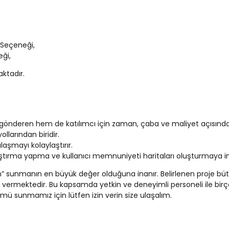
 Seçeneği,
ği,
ktadır.
m gönderen hem de katılımcı için zaman, çaba ve maliyet açısınd
llarından biridir.
laşmayı kolaylaştırır.
ştırma yapma ve kullanıcı memnuniyeti haritaları oluşturmaya i
züm” sunmanın en büyük değer olduğuna inanır. Belirlenen proje b
ermektedir. Bu kapsamda yetkin ve deneyimli personeli ile birçok 
mü sunmamız için lütfen izin verin size ulaşalım.