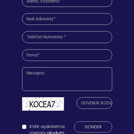
KVKK aydınlatma
GÖNDER
metnini
okudum