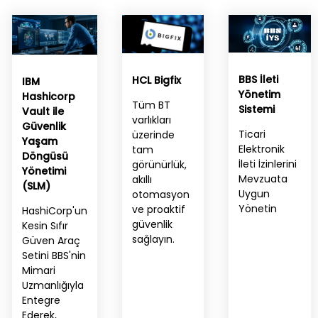
BBS İleti
HCL Bigfix
IBM
Yönetim
Hashicorp
Tüm BT
Sistemi
Vault ile
varlıkları
Güvenlik
Ticari
üzerinde
Yaşam
Elektronik
tam
Döngüsü
İleti İzinlerini
görünürlük,
Yönetimi
Mevzuata
akıllı
(SLM)
Uygun
otomasyon
Yönetin
ve proaktif
HashiCorp'un
güvenlik
Kesin Sıfır
sağlayın.
Güven Araç
Setini BBS'nin
Mimari
Uzmanlığıyla
Entegre
Ederek,