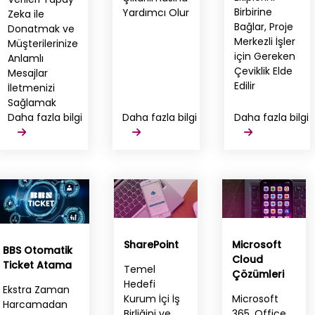
Birbirine
Yardımcı Olur
Zeka ile
Bağlar, Proje
Donatmak ve
Merkezli İşler
Müşterilerinize
için Gereken
Anlamlı
Çeviklik Elde
Mesajlar
Edilir
İletmenizi
Sağlamak
Daha fazla bilgi
Daha fazla bilgi
Daha fazla bilgi
SharePoint
Microsoft
BBS Otomatik
Cloud
Ticket Atama
Temel
Çözümleri
Hedefi
Ekstra Zaman
Kurum İçi İş
Microsoft
Harcamadan
Birliğini ve
365, Office