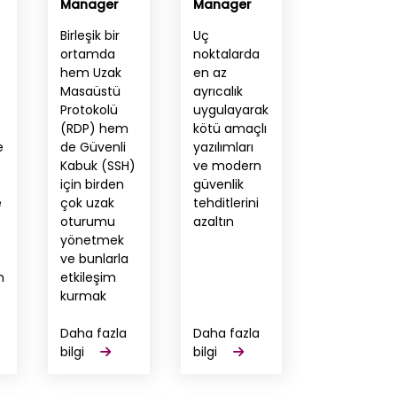
Manager
Manager
Birleşik bir
Uç
ortamda
noktalarda
hem Uzak
en az
Masaüstü
ayrıcalık
Protokolü
uygulayarak
(RDP) hem
kötü amaçlı
e
de Güvenli
yazılımları
Kabuk (SSH)
ve modern
için birden
güvenlik
e
çok uzak
tehditlerini
oturumu
azaltın
yönetmek
ve bunlarla
n
etkileşim
kurmak
Daha fazla
Daha fazla
bilgi
bilgi