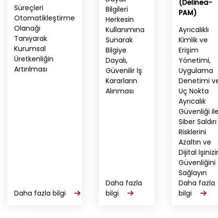
(Delinea-
Süreçleri
Bilgileri
PAM)
Otomatikleştirme
Herkesin
Olanağı
Kullanımına
Ayrıcalıklı
Tanıyarak
Sunarak
Kimlik ve
Kurumsal
Bilgiye
Erişim
Üretkenliğin
Dayalı,
Yönetimi,
Artırılması
Güvenilir İş
Uygulama
Kararların
Denetimi v
Alınması
Uç Nokta
Ayrıcalık
Güvenliği il
Siber Saldırı
Risklerini
Azaltın ve
Dijital İşinizi
Güvenliğini
Sağlayın
Daha fazla
Daha fazla
Daha fazla bilgi
bilgi
bilgi