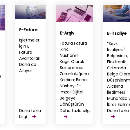
E-Fatura
E-Arşiv
E-İrsaliye
İşletmeler
Fatura Fatura
“Sevk
için E-
İkinci
İrsaliyesi"
Fatura
Nüshanın
Belgesinin,
Avantajları
Kağıt Olarak
Elektronik
Daha da
Saklanması
Ortamda
Artıyor
Zorunluluğunu
Belge Olar
n
Kaldırın; Birinci
Düzenlenme
Nüshayı E-
Alıcısına
İmzalı Dijital
İletilmesi,
Belgeye
Muhafaza 
Dönüştürün
İbraz Edilm
Daha fazla
Daha fazla bilgi
Daha fazla 
bilgi