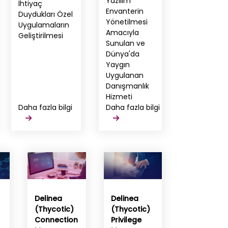
Yazılım
İhtiyaç
Envanterin
Duydukları Özel
Yönetilmesi
Uygulamaların
Amacıyla
Geliştirilmesi
Sunulan ve
Dünya'da
Yaygın
Uygulanan
Danışmanlık
Hizmeti
Daha fazla bilgi
Daha fazla bilgi
Delinea
Delinea
(Thycotic)
(Thycotic)
Connection
Privilege