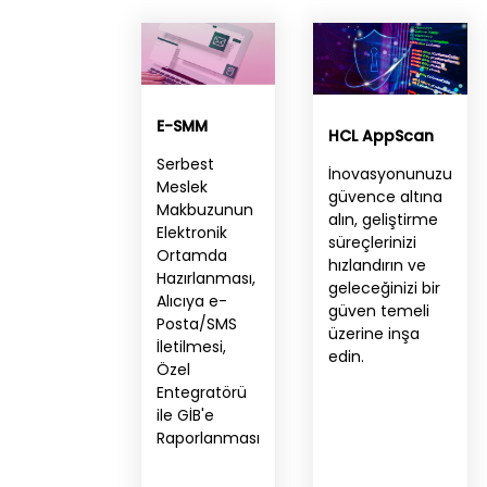
E-SMM
HCL AppScan
Serbest
İnovasyonunuzu
Meslek
güvence altına
Makbuzunun
alın, geliştirme
Elektronik
süreçlerinizi
Ortamda
hızlandırın ve
Hazırlanması,
geleceğinizi bir
Alıcıya e-
güven temeli
Posta/SMS
üzerine inşa
İletilmesi,
edin.
Özel
Entegratörü
ile GİB'e
Raporlanması