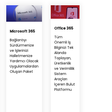
Office 365
Microsoft 365
Tüm
Bağlantıyı
Önemli İş
Sürdürmenize
Bilginizi Tek
ve İşlerinizi
Alanda
Halletmenize
Toplayan,
Yardımcı Olacak
Üretkenlik
Uygulamalardan
ve Verimlilik
Oluşan Paket
Sistem
Araçları
İçeren Bulut
Platformu