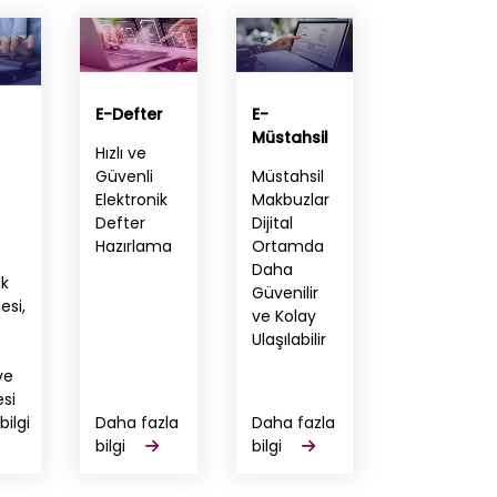
E-Defter
E-
Müstahsil
Hızlı ve
Güvenli
Müstahsil
Elektronik
Makbuzlar
Defter
Dijital
Hazırlama
Ortamda
Daha
ak
Güvenilir
si,
ve Kolay
Ulaşılabilir
ve
esi
bilgi
Daha fazla
Daha fazla
bilgi
bilgi