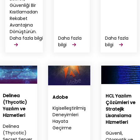
Güvenliği Bir
Kısıtlamadan
Rekabet
Avantajına
Dönüştürün.
Daha fazla bilgi
Daha fazla
Daha fazla
bilgi
bilgi
Delinea
HCL Yazılım
Adobe
(Thycotic)
Çözümleri ve
Kişiselleştirilmiş
Yazılım ve
Stratejik
Deneyimleri
Hizmetleri
Lisanslama
Hayata
Hizmetleri
Delinea
Geçirme
(Thycotic)
Güvenli,
Secret Server
Otomatik ve