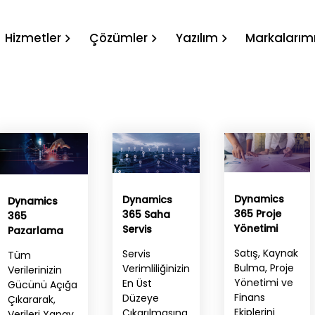
Hizmetler
Çözümler
Yazılım
Markalarım
Dynamics
Dynamics
Dynamics
365 Proje
365 Saha
365
Yönetimi
Servis
Pazarlama
Satış, Kaynak
Servis
Tüm
Bulma, Proje
Verimliliğinizin
Verilerinizin
Yönetimi ve
En Üst
Gücünü Açığa
Finans
Düzeye
Çıkararak,
Ekiplerini
Çıkarılmasına
Verileri Yapay